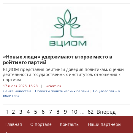
«Новые люди» удерживают второе место в
рейтинге партий
ВЦИОМ представил рейтинги доверия политикам, оценки
деятельности государственных институтов, отношения к
партиям
17 июля 2026, 16:28
|
wciom.ru
Лента новостей
|
Новости политических партий
|
Социология – о
политике
1
2
3
4
5
6
7
8
9
10
...
62
Вперед
Главная
О портале
Контакты
Наши партнёры