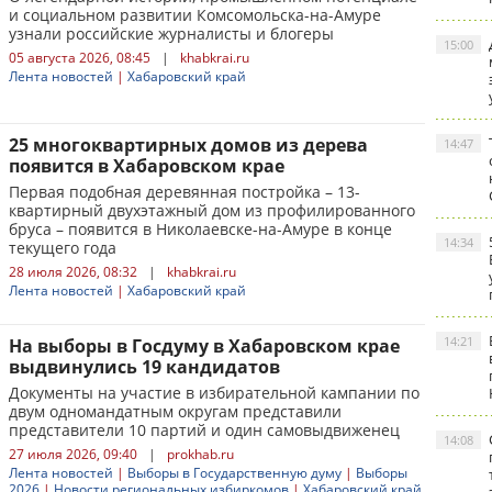
и социальном развитии Комсомольска-на-Амуре
узнали российские журналисты и блогеры
15:00
05 августа 2026, 08:45
|
khabkrai.ru
Лента новостей
|
Хабаровский край
25 многоквартирных домов из дерева
14:47
появится в Хабаровском крае
Первая подобная деревянная постройка – 13-
квартирный двухэтажный дом из профилированного
бруса – появится в Николаевске-на-Амуре в конце
14:34
текущего года
28 июля 2026, 08:32
|
khabkrai.ru
Лента новостей
|
Хабаровский край
14:21
На выборы в Госдуму в Хабаровском крае
выдвинулись 19 кандидатов
Документы на участие в избирательной кампании по
двум одномандатным округам представили
представители 10 партий и один самовыдвиженец
14:08
27 июля 2026, 09:40
|
prokhab.ru
Лента новостей
|
Выборы в Государственную думу
|
Выборы
2026
|
Новости региональных избиркомов
|
Хабаровский край