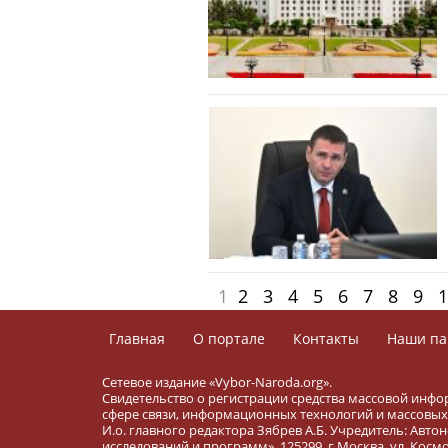
1
2
3
4
5
6
7
8
9
1
Главная
О портале
Контакты
Наши па
Сетевое издание «Vybor-Naroda.org».
Свидетельство о регистрации средства массовой инфо
сфере связи, информационных технологий и массовых 
И.о. главного редактора Зябрев А.Б. Учредитель: Ав
исследований и программ». 125299, г.Москва, ул. Космона