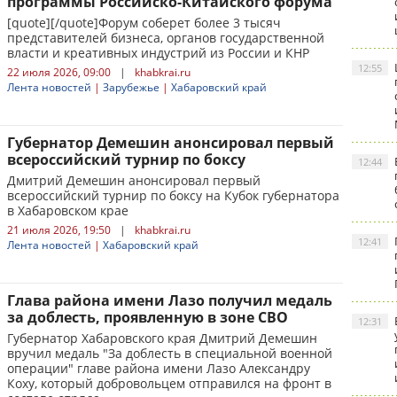
программы Российско-Китайского форума
[quote][/quote]Форум соберет более 3 тысяч
представителей бизнеса, органов государственной
власти и креативных индустрий из России и КНР
12:55
22 июля 2026, 09:00
|
khabkrai.ru
Лента новостей
|
Зарубежье
|
Хабаровский край
Губернатор Демешин анонсировал первый
всероссийский турнир по боксу
12:44
Дмитрий Демешин анонсировал первый
всероссийский турнир по боксу на Кубок губернатора
в Хабаровском крае
21 июля 2026, 19:50
|
khabkrai.ru
12:41
Лента новостей
|
Хабаровский край
Глава района имени Лазо получил медаль
за доблесть, проявленную в зоне СВО
12:31
Губернатор Хабаровского края Дмитрий Демешин
вручил медаль "За доблесть в специальной военной
операции" главе района имени Лазо Александру
Коху, который добровольцем отправился на фронт в