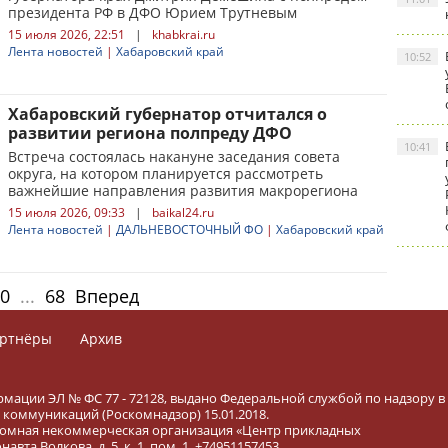
президента РФ в ДФО Юрием Трутневым
15 июля 2026, 22:51
|
khabkrai.ru
Лента новостей
|
Хабаровский край
10:52
Хабаровский губернатор отчитался о
развитии региона полпреду ДФО
10:41
Встреча состоялась накануне заседания совета
округа, на котором планируется рассмотреть
важнейшие направления развития макрорегиона
15 июля 2026, 09:33
|
baikal24.ru
Лента новостей
|
ДАЛЬНЕВОСТОЧНЫЙ ФО
|
Хабаровский край
0
...
68
Вперед
ртнёры
Архив
рмации ЭЛ № ФС 77 - 72128, выдано Федеральной службой по надзору в
коммуникаций (Роскомнадзор) 15.01.2018.
тономная некоммерческая организация «Центр прикладных
вта Волкова, д. 5, к. 1, пом. 1, +74951157453.