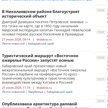
13:54
В Николаевском районе благоустроят
исторический объект
Дмитрий Демешин посетил Петровское зимовье —
это точка на карте, где в 1850 году начальник
Амурской экспедиции капитан Геннадий Невельской
13:42
основал первое русское поселение в Приамурье
27 июля 2026, 09:14
|
khabkrai.ru
Лента новостей
|
Хабаровский край
Туристический маршрут «Восточное
13:32
ожерелье России» запустят осенью
Хабаровский край презентовал новый
межрегиональный маршрут «Восточное ожерелье
России» в Харбине на конференции по кросс-
граничному культурному и туристическому
13:17
взаимодействию между Китаем и Россией
25 июля 2026, 11:19
|
khabkrai.ru
Лента новостей
|
Зарубежье
|
Хабаровский край
12:59
Опубликована архитектура деловой