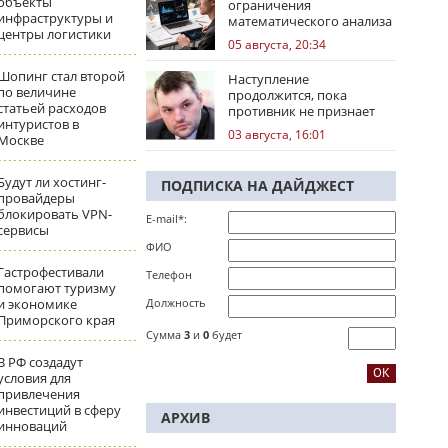
объекты
ограничения
инфраструктуры и
математического анализа
центры логистики
избирательных кампаний
05 августа, 20:34
Шопинг стал второй
Наступление
по величине
продолжится, пока
статьей расходов
противник не признает
интуристов в
стратегическое
03 августа, 16:01
Москве
поражение
Будут ли хостинг-
ПОДПИСКА НА ДАЙДЖЕСТ
провайдеры
блокировать VPN-
E-mail*:
сервисы
ФИО
Гастрофестивали
Телефон
помогают туризму
и экономике
Должность
Приморского края
Сумма
3
и
0
будет
В РФ создадут
условия для
привлечения
инвестиций в сферу
АРХИВ
инноваций