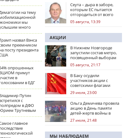
Сеута – дыра в заборе,
которым ЕС пытается
Демагогии на тему
отгородиться от всего
мобилизационной
мира
05 августа, 13:39
экономики мы
услышим много
АКЦИИ
Трамп назвал Вэнса
своим преемником
В Нижнем Новгороде
на посту президента
запустили состав метро,
США
посвященный выборам
05 августа, 21:17
54% опрошенных
ВЦИОМ примут
В Баку осудили
участие в
участников акции с
голосовании в ЕДГ
советскими флагами
29 июля, 23:00
Владимир Путин
встретился с
Ольга Демичева провела
полпредом в ДФО
акцию в День памяти
Юрием Трутневым
детей-жертв войны в
Донбассе
27 июля, 21:48
Самое главное
последствие
технологической
МЫ НАБЛЮДАЕМ