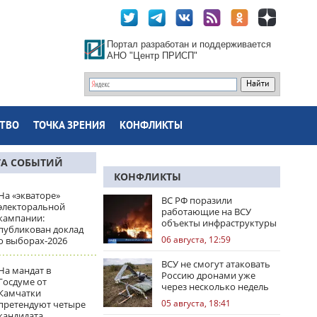
Портал разработан и поддерживается
АНО "Центр ПРИСП"
ТВО
ТОЧКА ЗРЕНИЯ
КОНФЛИКТЫ
ТА СОБЫТИЙ
КОНФЛИКТЫ
На «экваторе»
ВС РФ поразили
электоральной
работающие на ВСУ
кампании:
объекты инфраструктуры
публикован доклад
и центры логистики
06 августа, 12:59
о выборах-2026
ВСУ не смогут атаковать
На мандат в
Россию дронами уже
Госдуме от
через несколько недель
Камчатки
05 августа, 18:41
претендуют четыре
кандидата