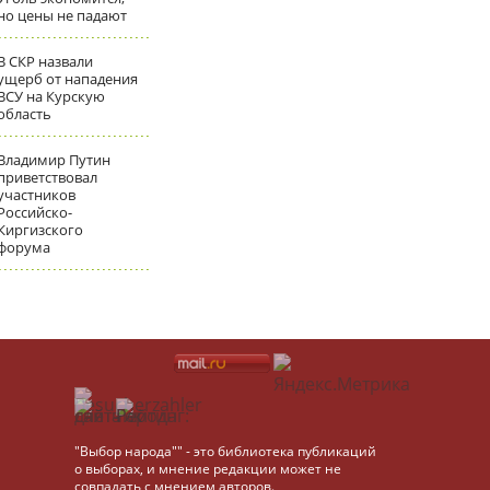
но цены не падают
В СКР назвали
ущерб от нападения
ВСУ на Курскую
область
Владимир Путин
приветствовал
участников
Российско-
Киргизского
форума
"Выбор народа"" - это библиотека публикаций
о выборах, и мнение редакции может не
совпадать с мнением авторов.