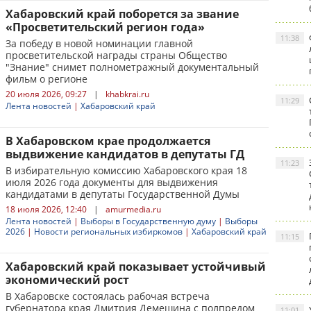
Хабаровский край поборется за звание
«Просветительский регион года»
11:38
За победу в новой номинации главной
просветительской награды страны Общество
"Знание" снимет полнометражный документальный
фильм о регионе
20 июля 2026, 09:27
|
khabkrai.ru
11:29
Лента новостей
|
Хабаровский край
В Хабаровском крае продолжается
выдвижение кандидатов в депутаты ГД
11:23
В избирательную комиссию Хабаровского края 18
июля 2026 года документы для выдвижения
кандидатами в депутаты Государственной Думы
18 июля 2026, 12:40
|
amurmedia.ru
Лента новостей
|
Выборы в Государственную думу
|
Выборы
2026
|
Новости региональных избиркомов
|
Хабаровский край
11:15
Хабаровский край показывает устойчивый
экономический рост
В Хабаровске состоялась рабочая встреча
губернатора края Дмитрия Демешина с полпредом
11:01