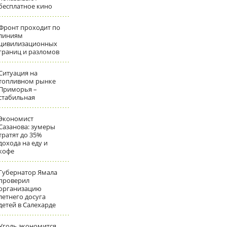
бесплатное кино
Фронт проходит по
линиям
цивилизационных
границ и разломов
Ситуация на
топливном рынке
Приморья –
стабильная
Экономист
Сазанова: зумеры
тратят до 35%
дохода на еду и
кофе
Губернатор Ямала
проверил
организацию
летнего досуга
детей в Салехарде
Уголь экономится,