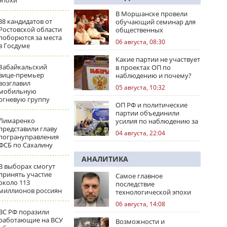
эпохи
В Моршанске провели
38 кандидатов от
обучающий семинар для
Ростовской области
общественных
поборются за места
наблюдателей
06 августа, 08:30
в Госдуме
Какие партии не участвует
Забайкальский
в проектах ОП по
вице-премьер
наблюдению и почему?
возглавил
05 августа, 10:32
мобильную
огневую группу
ОП РФ и политические
партии объединили
Лимаренко
усилия по наблюдению за
представили главу
выборами
04 августа, 22:04
погрануправления
ФСБ по Сахалину
АНАЛИТИКА
В выборах смогут
принять участие
Самое главное
около 113
последствие
миллионов россиян
технологической эпохи
06 августа, 14:08
ВС РФ поразили
работающие на ВСУ
Возможности и