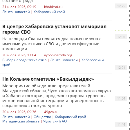
составе отряда
12:25
21 июля 2026, 09:19
|
khabkrai.ru
Лента новостей
|
Хабаровский край
В центре Хабаровска установят мемориал
героям СВО
12:06
На площади Славы появятся два новых пилона с
именами участников СВО и две многофигурные
композиции
20 июля 2026, 17:04
|
vybor-naroda.org
Выбор народа: эксклюзив
|
Лента новостей
|
Хабаровский
край
12:01
На Колыме отметили «Бакылдыдяк»
Мероприятие объединило представителей
Магаданской области, Чукотского автономного округа
и Хабаровского края, продемонстрировав уровень
11:54
межрегиональной интеграции и приверженность
сохранению этнокультурного
20 июля 2026, 09:36
|
49gov.ru
Лента новостей
|
Общество
|
Хабаровский край
|
Магаданская область
|
Чукотский АО
11:44