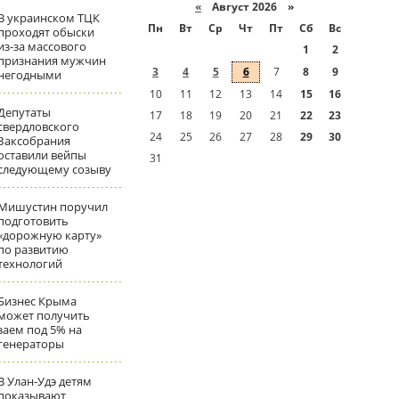
«
Август 2026 »
В украинском ТЦК
Пн
Вт
Ср
Чт
Пт
Сб
Вс
проходят обыски
из-за массового
1
2
признания мужчин
3
4
5
6
7
8
9
негодными
10
11
12
13
14
15
16
Депутаты
17
18
19
20
21
22
23
свердловского
24
25
26
27
28
29
30
Заксобрания
оставили вейпы
31
следующему созыву
Мишустин поручил
подготовить
«дорожную карту»
по развитию
технологий
Бизнес Крыма
может получить
заем под 5% на
генераторы
В Улан-Удэ детям
показывают