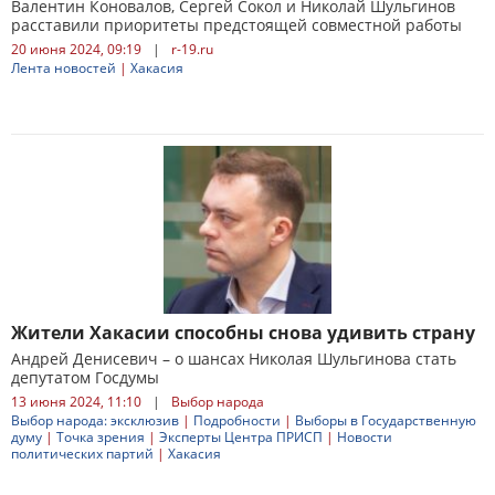
Валентин Коновалов, Сергей Сокол и Николай Шульгинов
расставили приоритеты предстоящей совместной работы
20 июня 2024, 09:19
|
r-19.ru
Лента новостей
|
Хакасия
Жители Хакасии способны снова удивить страну
Андрей Денисевич – о шансах Николая Шульгинова стать
депутатом Госдумы
13 июня 2024, 11:10
|
Выбор народа
Выбор народа: эксклюзив
|
Подробности
|
Выборы в Государственную
думу
|
Точка зрения
|
Эксперты Центра ПРИСП
|
Новости
политических партий
|
Хакасия