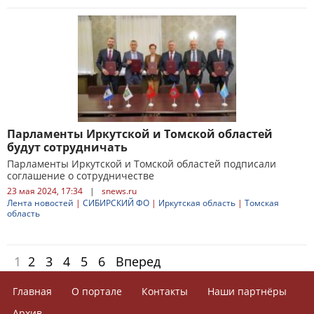
Парламенты Иркутской и Томской областей
будут сотрудничать
Парламенты Иркутской и Томской областей подписали
соглашение о сотрудничестве
23 мая 2024, 17:34
|
snews.ru
Лента новостей
|
СИБИРСКИЙ ФО
|
Иркутская область
|
Томская
область
1
2
3
4
5
6
Вперед
Главная
О портале
Контакты
Наши партнёры
Архив