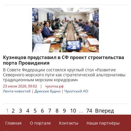
Кузнецов представил в СФ проект строительства
порта Провидения
В Совете Федерации состоялся круглый стол «Развитие
Северного морского пути как стратегической альтернативы
традиционным морским коридорам»
23 июля 2026, 09:02
|
чукотка.рф
Лента новостей
|
Думские будни
|
Чукотский АО
1
2
3
4
5
6
7
8
9
10
...
74
Вперед
Главная
О портале
Контакты
Наши партнёры