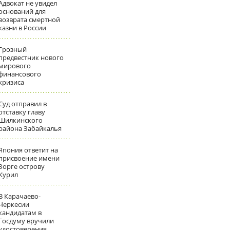
Адвокат не увидел
оснований для
возврата смертной
казни в России
Грозный
предвестник нового
мирового
финансового
кризиса
Суд отправил в
отставку главу
Шилкинского
района Забайкалья
Япония ответит на
присвоение имени
Зорге острову
Курил
В Карачаево-
Черкесии
кандидатам в
Госдуму вручили
удостоверения