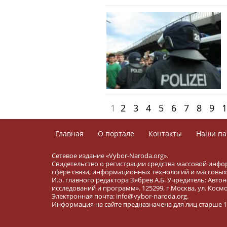
1
2
3
4
5
6
7
8
9
1
Главная
О портале
Контакты
Наши па
Сетевое издание «Vybor-Naroda.org».
Свидетельство о регистрации средства массовой инфо
сфере связи, информационных технологий и массовых 
И.о. главного редактора Зябрев А.Б. Учредитель: Ав
исследований и программ». 125299, г.Москва, ул. Космона
Электронная почта: info@vybor-naroda.org.
Информация на сайте предназначена для лиц старше 16