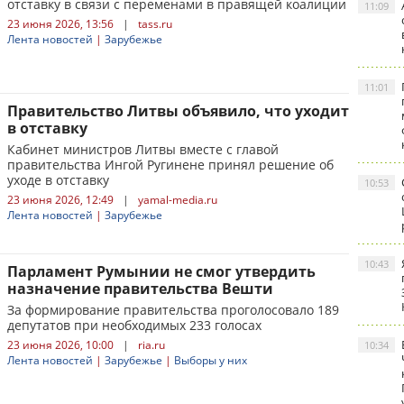
отставку в связи с переменами в правящей коалиции
11:09
23 июня 2026, 13:56
|
tass.ru
Лента новостей
|
Зарубежье
11:01
Правительство Литвы объявило, что уходит
в отставку
Кабинет министров Литвы вместе с главой
правительства Ингой Ругинене принял решение об
уходе в отставку
10:53
23 июня 2026, 12:49
|
yamal-media.ru
Лента новостей
|
Зарубежье
10:43
Парламент Румынии не смог утвердить
назначение правительства Вешти
За формирование правительства проголосовало 189
депутатов при необходимых 233 голосах
23 июня 2026, 10:00
|
ria.ru
10:34
Лента новостей
|
Зарубежье
|
Выборы у них