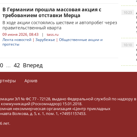
В Германии прошла массовая акция с
10:23
требованием отставки Мерца
В ходе акции состоялись шествие и автопробег через
правительственный кварта
09 июня 2026, 08:43
|
tass.ru
Лента новостей
|
Зарубежье
|
Общественные акции и
протесты
10:10
0
...
42
Вперед
ртнёры
Архив
рмации ЭЛ № ФС 77 - 72128, выдано Федеральной службой по надзору в
коммуникаций (Роскомнадзор) 15.01.2018.
тономная некоммерческая организация «Центр прикладных
вта Волкова, д. 5, к. 1, пом. 1, +74951157453.
 лет.