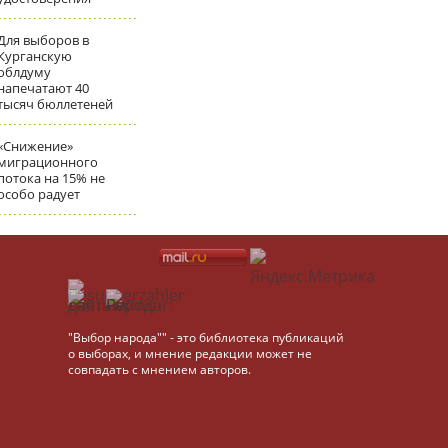
Для выборов в
Курганскую
облдуму
напечатают 40
тысяч бюллетеней
«Снижение»
миграционного
потока на 15% не
особо радует
"Выбор народа"" - это библиотека публикаций
о выборах, и мнение редакции может не
совпадать с мнением авторов.