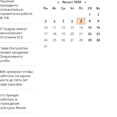
Решение
«
Август 2026 »
президента
Пн
Вт
Ср
Чт
Пт
Сб
Вс
положительно
отразится на работе
1
2
ВС РФ
3
4
5
6
7
8
9
10
11
12
13
14
15
16
В Госдуму внесут
законопроект
17
18
19
20
21
22
23
об отмене ЕГЭ
24
25
26
27
28
29
30
31
Глава Ингушетии
провел заседание
Оперативного
штаба
40% зумеров готовы
работать на одном
месте до пяти лет
ради карьеры
Кто приедет
работать в
учреждения
культуры Ямала