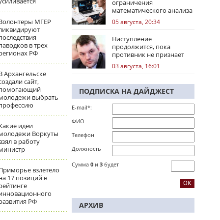
усиливается
ограничения
математического анализа
избирательных кампаний
Волонтеры МГЕР
05 августа, 20:34
ликвидируют
последствия
Наступление
паводков в трех
продолжится, пока
регионах РФ
противник не признает
стратегическое
03 августа, 16:01
поражение
В Архангельске
создали сайт,
помогающий
ПОДПИСКА НА ДАЙДЖЕСТ
молодежи выбрать
профессию
E-mail*:
ФИО
Какие идеи
молодежи Воркуты
Телефон
взял в работу
министр
Должность
Сумма
0
и
3
будет
Приморье взлетело
на 17 позиций в
рейтинге
инновационного
развития РФ
АРХИВ