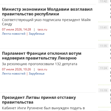
11:42
Министр экономики Молдавии возглавил
правительство республики
Соответствующий указ подписала президент Майя
Санду
11:41
07 июля 2026, 14:28
|
tass.ru
Лента новостей
|
Зарубежье
11:35
Парламент Франции отклонил вотум
недоверия правительству Лекорню
За резолюцию проголосовали 132 депутата
11:24
07 июля 2026, 10:26
|
tass.ru
Лента новостей
|
Зарубежье
11:19
Президент Литвы принял отставку
правительства
Кабинет Инги Ругинене был вынужден подать в