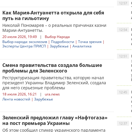
12:57
Как Мария-Антуанетта открыла для себя
путь на гильотину
Николай Пономарев – о реальных причинах казни
Марии-Антуанетты.
12:54
20 июля 2026, 19:49
|
Выбор Народа
Выбор народа: эксклюзив
|
Подробности
|
Точка зрения
|
Эксперты Центра ПРИСП
|
Зарубежье
|
Аналитика
12:51
Смена правительства создала большие
проблемы для Зеленского
Реструктуризация правительства, которую начал
президент Украины Владимир Зеленский, создала
для него серьезные проблемы
12:45
18 июля 2026, 16:21
|
ura.news
Лента новостей
|
Зарубежье
Зеленский предложил главу «Нафтогаза»
на пост премьера Украины
12:37
Об этом сообщил спикер украинского парламента