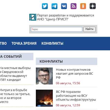
Портал разработан и поддерживается
АНО "Центр ПРИСП"
ТВО
ТОЧКА ЗРЕНИЯ
КОНФЛИКТЫ
ТА СОБЫТИЙ
КОНФЛИКТЫ
На местные выборы
Новых контрактников
в Свердловской
хватает для запросов ВС
области выдвинут
РФ
1581 кандидат
06 августа, 15:56
Интрига в борьбе
ВС РФ поразили
не только за третье,
работающие на ВСУ
но и за второе
объекты инфраструктуры
место
и центры логистики
06 августа, 12:59