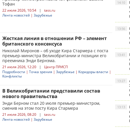
14:10
Тофан
22 июля 2026, 10:54
|
tass.ru
Лента новостей
|
Зарубежье
13:56
Жесткая линия в отношении РФ – элемент
британского консенсуса
Николай Миронов – об уходе Кира Стармера с поста
13:41
премьер-министра Великобритании и позиции его
преемника Энди Бернэма.
21 июля 2026, 12:20
|
Центр ПРИСП
Подробности
|
Точка зрения
|
Зарубежье
|
Коридоры власти
|
Конфликты
13:27
В Великобритании представили состав
нового правительства
Энди Бернэм стал 20 июля премьер-министром,
13:13
сменив на этом посту Кира Стармера
21 июля 2026, 08:20
|
tass.ru
Лента новостей
|
Зарубежье