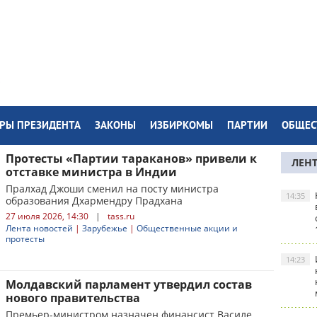
РЫ ПРЕЗИДЕНТА
ЗАКОНЫ
ИЗБИРКОМЫ
ПАРТИИ
ОБЩЕС
Протесты «Партии тараканов» привели к
ЛЕН
отставке министра в Индии
Пралхад Джоши сменил на посту министра
14:35
образования Дхармендру Прадхана
27 июля 2026, 14:30
|
tass.ru
Лента новостей
|
Зарубежье
|
Общественные акции и
протесты
14:23
Молдавский парламент утвердил состав
нового правительства
Премьер-министром назначен финансист Василе