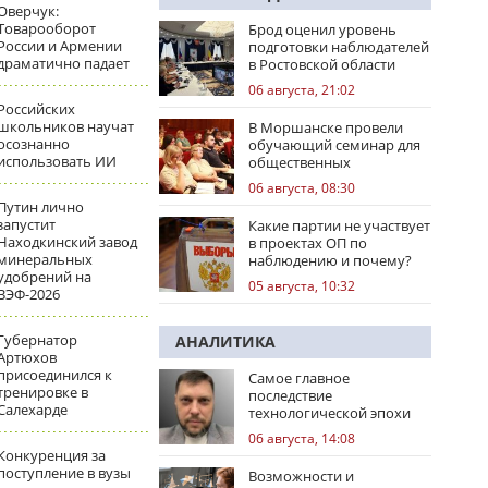
Оверчук:
Товарооборот
Брод оценил уровень
России и Армении
подготовки наблюдателей
драматично падает
в Ростовской области
06 августа, 21:02
Российских
школьников научат
В Моршанске провели
осознанно
обучающий семинар для
использовать ИИ
общественных
наблюдателей
06 августа, 08:30
Путин лично
запустит
Какие партии не участвует
Находкинский завод
в проектах ОП по
минеральных
наблюдению и почему?
удобрений на
05 августа, 10:32
ВЭФ-2026
Губернатор
АНАЛИТИКА
Артюхов
присоединился к
Самое главное
тренировке в
последствие
Салехарде
технологической эпохи
06 августа, 14:08
Конкуренция за
поступление в вузы
Возможности и