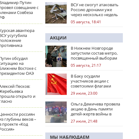
Владимир Путин
ВСУ не смогут атаковать
провел совещание с
Россию дронами уже
членами Совбеза
через несколько недель
РФ
05 августа, 18:41
Курская авантюра
ВСУ усугубила
АКЦИИ
положение
противника
В Нижнем Новгороде
запустили состав метро,
посвященный выборам
Путин обсудил
ситуацию на
05 августа, 21:17
Ближнем Востоке с
президентом ОАЭ
В Баку осудили
участников акции с
советскими флагами
Алексей Песков:
Жеребьевка
29 июля, 23:00
прошла открыто и
гласно
Ольга Демичева провела
акцию в День памяти
детей-жертв войны в
Ценности россиян
Донбассе
из глубины веков –
27 июля, 21:48
в проекте «Код
Россия»
МЫ НАБЛЮДАЕМ