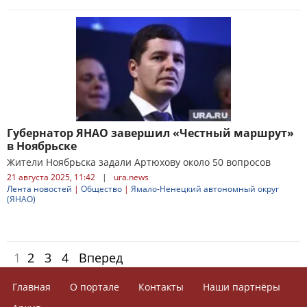
Губернатор ЯНАО завершил «Честный маршрут»
в Ноябрьске
Жители Ноябрьска задали Артюхову около 50 вопросов
21 августа 2025, 11:42
|
ura.news
Лента новостей
|
Общество
|
Ямало-Ненецкий автономный округ
(ЯНАО)
1
2
3
4
Вперед
Главная
О портале
Контакты
Наши партнёры