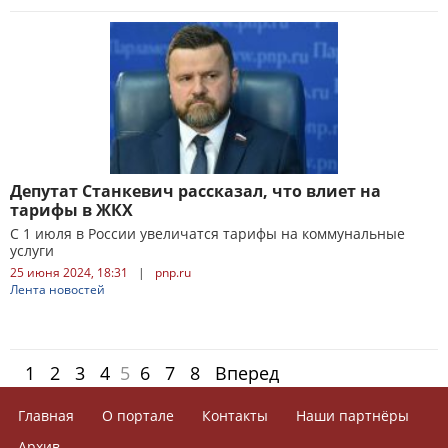
Депутат Станкевич рассказал, что влиет на
тарифы в ЖКХ
С 1 июля в России увеличатся тарифы на коммунальные
услуги
25 июня 2024, 18:31
|
pnp.ru
Лента новостей
1
2
3
4
5
6
7
8
Вперед
Главная
О портале
Контакты
Наши партнёры
Архив