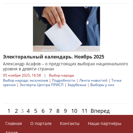
Электоральный календарь. Ноябрь 2025
Александр Асафов – о предстоящих выборах национального
уровня в девяти странах
05 ноября 2025, 16:58
|
Выбор народа
Выбор народа: эксклюзив
|
Подробности
|
Лента новостей
|
Точка
зрения
|
Эксперты Центра ПРИСП
|
Зарубежье
|
Выборы у них
1
2
3
4
5
6
7
8
9
10
11
Вперед
Главная
О портале
Контакты
Наши партнёры
Архив