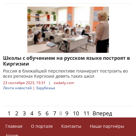
Школы с обучением на русском языке построят в
Киргизии
Россия в ближайшей перспективе планирует построить во
всех регионах Киргизии девять таких школ
23 сентября 2023, 19:31
|
eadaily.com
Лента новостей
|
Зарубежье
1
2
3
4
5
6
7
8
9
10
11
Вперед
Главная
О портале
Контакты
Наши партнёры
Архив