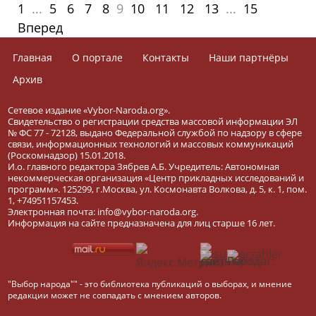
1
...
5
6
7
8
9
10
11
12
13
...
15
Вперед
Главная
О портале
Контакты
Наши партнёры
Архив
Сетевое издание «Vybor-Naroda.org».
Свидетельство о регистрации средства массовой информации ЭЛ
№ ФС 77 - 72128, выдано Федеральной службой по надзору в сфере
связи, информационных технологий и массовых коммуникаций
(Роскомнадзор) 15.01.2018.
И.о. главного редактора Зябрев А.Б. Учредитель: Автономная
некоммерческая организация «Центр прикладных исследований и
программ». 125299, г.Москва, ул. Космонавта Волкова, д. 5, к. 1, пом.
1, +74951157453.
Электронная почта: info@vybor-naroda.org.
Информация на сайте предназначена для лиц старше 16 лет.
"Выбор народа"" - это библиотека публикаций о выборах, и мнение
редакции может не совпадать с мнением авторов.