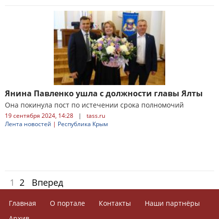
Янина Павленко ушла с должности главы Ялты
Она покинула пост по истечении срока полномочий
19 сентября 2024, 14:28
|
tass.ru
Лента новостей
|
Республика Крым
1
2
Вперед
Главная
О портале
Контакты
Наши партнёры
Архив