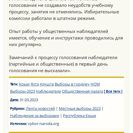
голосование не создавало неудобств учебному
процессу, занятия не отменялись. Избирательные
комиссии работали в штатном режиме.
Опыт работы у общественных наблюдателей
имеется, обучение и инструктажи проводились для
них регулярно.
Замечаний к процессу голосования наблюдатели
(партийные и общественные) в первый день
голосования не высказали».
Крым
Ялта
Алушта
Выборы в гордуму
НОМ
Теги:
Выборы-2023
Наблюдатели
Общественная палата
[ Все теги ]
31.03.2023
Дата:
Лента новостей
|
Местные выборы 2023
|
Рубрики:
Наблюдение за выборами
|
Республика Крым
vybor-naroda.org
Источник: