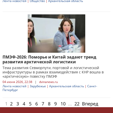
Лента новостей
|
Общество
|
Архангельская область
ПМЭФ-2026: Поморье и Китай задают тренд
развития арктической логистики
Тема развития Севморпути, портовой и логистической
инфраструктуры в рамках взаимодействия с КНР вошла в
«арктическую» повестку ПМЭФ
04 июня 2026, 22:38
|
dvinanews.ru
Лента новостей
|
Зарубежье
|
Архангельская область
|
Санкт-
Петербург
1
2
3
4
5
6
7
8
9
10
...
22
Вперед