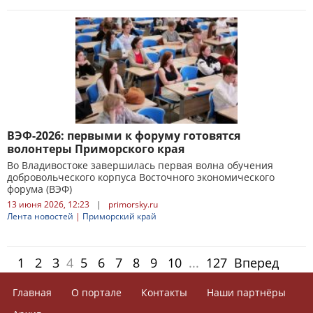
ВЭФ-2026: первыми к форуму готовятся
волонтеры Приморского края
Во Владивостоке завершилась первая волна обучения
добровольческого корпуса Восточного экономического
форума (ВЭФ)
13 июня 2026, 12:23
|
primorsky.ru
Лента новостей
|
Приморский край
1
2
3
4
5
6
7
8
9
10
...
127
Вперед
Главная
О портале
Контакты
Наши партнёры