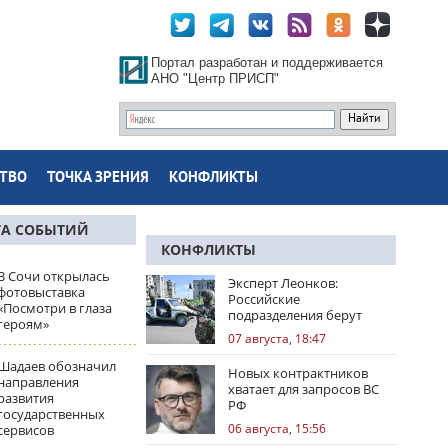
Портал разработан и поддерживается
АНО "Центр ПРИСП"
ТВО
ТОЧКА ЗРЕНИЯ
КОНФЛИКТЫ
ТА СОБЫТИЙ
КОНФЛИКТЫ
В Сочи открылась
Эксперт Леонков:
фотовыставка
Российские
«Посмотри в глаза
подразделения берут
героям»
Доброполье в клещи
07 августа, 18:47
Шадаев обозначил
Новых контрактников
направления
хватает для запросов ВС
развития
РФ
государственных
06 августа, 15:56
сервисов