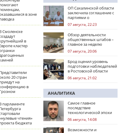
Волонтеры
помогают
ОП Сахалинской области
тюменцам,
заключила соглашение с
оказавшимся в зоне
партиями о
паводка
сотрудничестве на
07 августа, 22:23
выборах
В Смоленске
Обзор деятельности
создадут
общественных штабов –
крупнейший в
главное за неделю
Европе кластер
огранки
07 августа, 20:06
драгоценных
камней
Брод оценил уровень
подготовки наблюдателей
в Ростовской области
Представители
около 20 стран
06 августа, 21:02
приедут на
конференцию в
Грозном
АНАЛИТИКА
Самое главное
В парламенте
последствие
Петербурга
технологической эпохи
стартовали
«нулевые чтения»
06 августа, 14:08
проекта бюджета
Возможности и