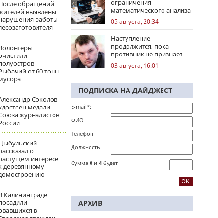
ограничения
После обращений
математического анализа
жителей выявлены
избирательных кампаний
нарушения работы
05 августа, 20:34
лесозаготовителя
Наступление
продолжится, пока
Волонтеры
противник не признает
очистили
стратегическое
полуостров
03 августа, 16:01
поражение
Рыбачий от 60 тонн
мусора
ПОДПИСКА НА ДАЙДЖЕСТ
Александр Соколов
удостоен медали
E-mail*:
Союза журналистов
ФИО
России
Телефон
Цыбульский
Должность
рассказал о
растущем интересе
Сумма
0
и
4
будет
к деревянному
домостроению
В Калининграде
посадили
АРХИВ
рвавшихся в