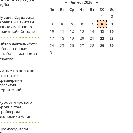
Евросоюз граждан
«
Август 2026 »
Кубы
Пн
Вт
Ср
Чт
Пт
Сб
Вс
1
2
Турция, Саудовская
Аравия и Пакистан
3
4
5
6
7
8
9
заключили пакт о
взаимной обороне
10
11
12
13
14
15
16
17
18
19
20
21
22
23
Обзор деятельности
24
25
26
27
28
29
30
общественных
31
штабов – главное за
неделю
Умные технологии
становятся
драйверами
развития
территорий
Курорт мирового
уровня стал
драйвером
экономики Алтая
Производители