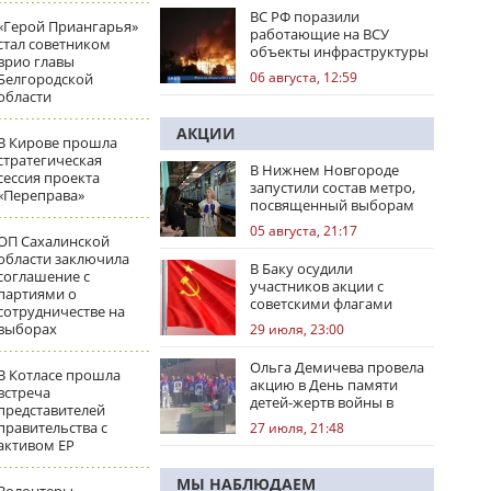
ВС РФ поразили
«Герой Приангарья»
работающие на ВСУ
стал советником
объекты инфраструктуры
врио главы
и центры логистики
06 августа, 12:59
Белгородской
области
АКЦИИ
В Кирове прошла
стратегическая
В Нижнем Новгороде
сессия проекта
запустили состав метро,
«Переправа»
посвященный выборам
05 августа, 21:17
ОП Сахалинской
области заключила
В Баку осудили
соглашение с
участников акции с
партиями о
советскими флагами
сотрудничестве на
выборах
29 июля, 23:00
Ольга Демичева провела
В Котласе прошла
акцию в День памяти
встреча
детей-жертв войны в
представителей
Донбассе
правительства с
27 июля, 21:48
активом ЕР
МЫ НАБЛЮДАЕМ