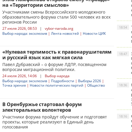
на «Территории смыслов»
Участниками смены Всероссийского молодежного
образовательного форума стали 500 человек из всех
регионов России
18:54
27 июля 2026, 08:53
|
vybor-naroda.org
Выбор народа: эксклюзив
|
Лента новостей
|
Новости ЦИК
«Нулевая терпимость к правонарушителям
18:47
и русский язык как мягкая сила
Павел Дубравский – о форуме ЛДПР, посвященном
вопросам миграционной политики.
24 июля 2026, 14:06
|
Выбор народа
Выбор народа: эксклюзив
|
Подробности
|
Выборы 2026
|
Точка зрения
|
Новости политических партий
|
Общество
18:36
В Оренбуржье стартовал форум
электоральных волонтеров
Участники форума пройдут обучение и подготовят
18:16
проекты, которые реализуют в Единый день
голосования