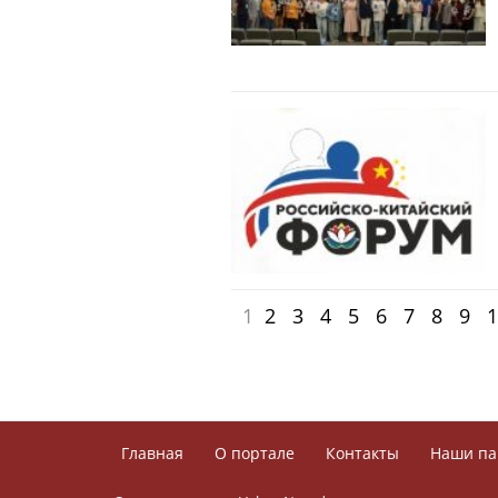
1
2
3
4
5
6
7
8
9
1
Главная
О портале
Контакты
Наши па