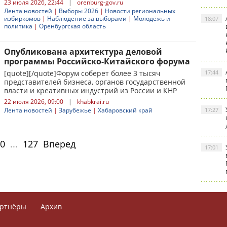
23 июля 2026, 22:44
|
orenburg-gov.ru
Лента новостей
|
Выборы 2026
|
Новости региональных
избиркомов
|
Наблюдение за выборами
|
Молодёжь и
18:07
политика
|
Оренбургская область
Опубликована архитектура деловой
программы Российско-Китайского форума
[quote][/quote]Форум соберет более 3 тысяч
17:44
представителей бизнеса, органов государственной
власти и креативных индустрий из России и КНР
22 июля 2026, 09:00
|
khabkrai.ru
Лента новостей
|
Зарубежье
|
Хабаровский край
17:27
0
...
127
Вперед
17:01
ртнёры
Архив