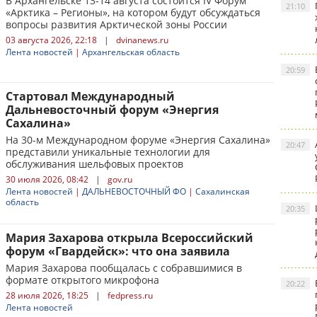
В Архангельске 13-14 августа состоится IV Форум
21:10
«Арктика – Регионы», на котором будут обсуждаться
вопросы развития Арктической зоны России
03 августа 2026, 22:18
|
dvinanews.ru
Лента новостей
|
Архангельская область
20:59
Стартовал Международный
Дальневосточный форум «Энергия
Сахалина»
На 30-м Международном форуме «Энергия Сахалина»
20:47
представили уникальные технологии для
обслуживания шельфовых проектов
30 июля 2026, 08:42
|
gov.ru
Лента новостей
|
ДАЛЬНЕВОСТОЧНЫЙ ФО
|
Сахалинская
область
20:35
Мария Захарова открыла Всероссийский
форум «Гвардейск»: что она заявила
Мария Захарова пообщалась с собравшимися в
формате открытого микрофона
20:22
28 июля 2026, 18:25
|
fedpress.ru
Лента новостей