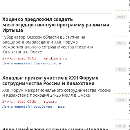
20:12
Хоценко предложил создать
межгосударственную программу развития
Иртыша
Губернатор Омской области выступил на
расширенном заседании XXII Форума
20:06
межрегионального сотрудничества России и
Казахстана в Омске
27 июля 2026, 10:03
|
omskportal.ru
Лента новостей
|
Омская область
19:50
Ховалыг принял участие в XXII Форуме
сотрудничества России и Казахстана
XXII Форум межрегионального сотрудничества России
и Казахстана проходил 24-25 июля в Омске
19:16
27 июля 2026, 09:26
|
rtyva.ru
Лента новостей
|
Зарубежье
|
Тыва
19:04
Элла Памфилова открыла смену «Правда»