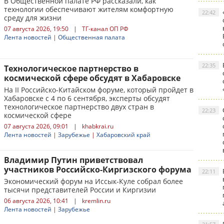
В Общественной палате РФ рассказали, как
технологии обеспечивают жителям комфортную
22:42
среду для жизни
07 августа 2026, 19:50
|
ТГ-канал ОП РФ
Лента новостей
|
Общественная палата
22:35
Технологическое партнерство в
космической сфере обсудят в Хабаровске
На II Российско-Китайском форуме, который пройдет в
Хабаровске с 4 по 6 сентября, эксперты обсудят
технологическое партнерство двух стран в
22:23
космической сфере
07 августа 2026, 09:01
|
khabkrai.ru
Лента новостей
|
Зарубежье
|
Хабаровский край
Владимир Путин приветствовал
участников Российско-Киргизского форума
22:11
Экономический форум на Иссык-Куле собрал более
тысячи представителей России и Киргизии
06 августа 2026, 10:41
|
kremlin.ru
Лента новостей
|
Зарубежье