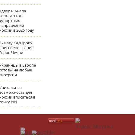
Адлер и Анапа
вошли в топ
курортных
направлений
России в 2026 году
Ахмату Кадырову
присвоено звание
Героя Чечни
Украинцы в Европе
готовы на любые
диверсии
Уникальная
возможность для
России вписаться в
гонку ИИ