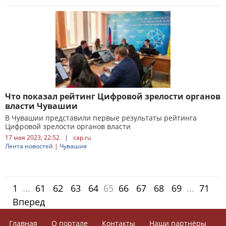
Что показал рейтинг Цифровой зрелости органов
власти Чувашии
В Чувашии представили первые результаты рейтинга
Цифровой зрелости органов власти
17 мая 2023, 22:52
|
cap.ru
Лента новостей
|
Чувашия
1
...
61
62
63
64
65
66
67
68
69
...
71
Вперед
Главная
О портале
Контакты
Наши партнёры