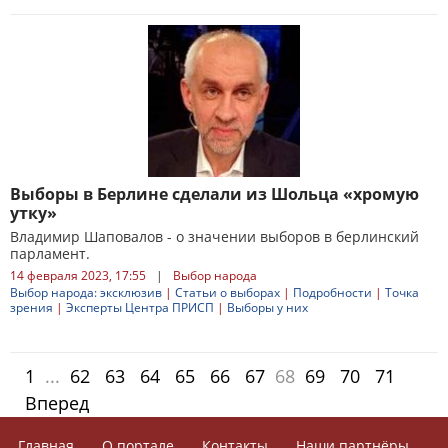
Выборы в Берлине сделали из Шольца «хромую
утку»
Владимир Шаповалов - о значении выборов в берлинский
парламент.
14 февраля 2023, 17:55
|
Выбор народа
Выбор народа: эксклюзив
|
Статьи о выборах
|
Подробности
|
Точка
зрения
|
Эксперты Центра ПРИСП
|
Выборы у них
1
...
62
63
64
65
66
67
68
69
70
71
Вперед
Главная
О портале
Контакты
Наши партнёры