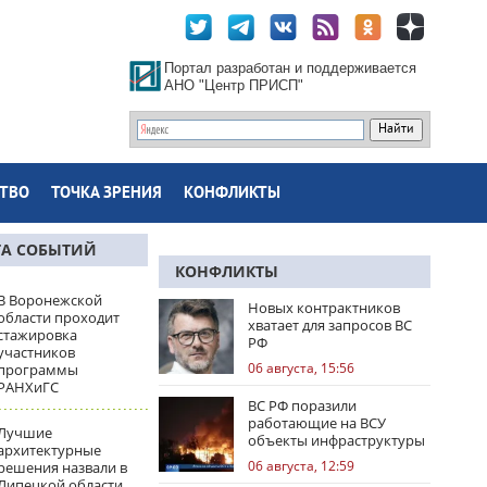
Портал разработан и поддерживается
АНО "Центр ПРИСП"
ТВО
ТОЧКА ЗРЕНИЯ
КОНФЛИКТЫ
ТА СОБЫТИЙ
КОНФЛИКТЫ
В Воронежской
Новых контрактников
области проходит
хватает для запросов ВС
стажировка
РФ
участников
06 августа, 15:56
программы
РАНХиГС
ВС РФ поразили
работающие на ВСУ
Лучшие
объекты инфраструктуры
архитектурные
и центры логистики
06 августа, 12:59
решения назвали в
Липецкой области