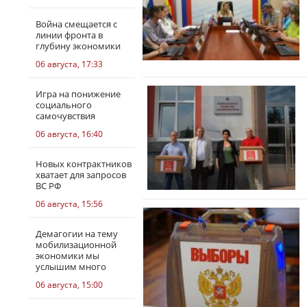
Война смещается с
линии фронта в
глубину экономики
06 августа, 17:33
Игра на понижение
социального
самочувствия
06 августа, 16:40
Новых контрактников
хватает для запросов
ВС РФ
06 августа, 15:56
Демагогии на тему
мобилизационной
экономики мы
услышим много
06 августа, 15:00