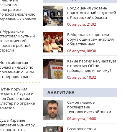
пилотным
регионом
Брод оценил уровень
программы
подготовки наблюдателей
по восстановлению
в Ростовской области
деревянных храмов
06 августа, 21:02
В Мурманске
В Моршанске провели
стартовал крупный
обучающий семинар для
логистический
общественных
проект в рыбной
наблюдателей
отрасли
06 августа, 08:30
Какие партии не участвует
Новосибирская
в проектах ОП по
область - лидер по
наблюдению и почему?
применению БПЛА
в природоохране
05 августа, 10:32
Путин поручил
АНАЛИТИКА
создать в Якутии и
под Смоленском
Самое главное
кластер по огранке
последствие
алмазов
технологической эпохи
06 августа, 14:08
Суд в Израиле
запретил министру
Возможности и
использовать