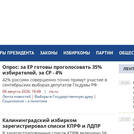
РЫ ПРЕЗИДЕНТА
ЗАКОНЫ
ИЗБИРКОМЫ
ПАРТИИ
ОБЩЕС
Опрос: за ЕР готовы проголосовать 35%
ЛЕН
избирателей, за СР - 4%
42% россиян совершенно точно примут участие в
22:04
сентябрьских выборах депутатов Госдумы РФ
06 августа 2026, 16:48
|
ria.ru
Лента новостей
|
Выборы в Государственную думу
|
Социология – о политике
Калининградский избирком
21:52
зарегистрировал списки КПРФ и ЛДПР
В зарегистрированные список КПРФ включено 58