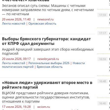
Зюганов описал суть схемы: Машины с четными
номерами заправляем по четным дням, с нечетными
— по нечетным
17:33
20 июля 2026, 11:40
|
newsorel.ru
Лента новостей
|
Орловская область
17:17
Выборы брянского губернатора: кандидат
от КПРФ сдал документы
Андрей Архицкий завершил этап сбора необходимых
подписей
20 июля 2026, 09:17
|
newsbryansk.ru
16:59
Лента новостей
|
Региональные выборы 2026
|
Новости
политических партий
|
Брянская область
16:48
«Новые люди» удерживают второе место в
рейтинге партий
ВЦИОМ представил рейтинги доверия политикам,
оценки деятельности государственных институтов,
отношения к партиям
16:40
17 июля 2026, 16:28
|
wciom.ru