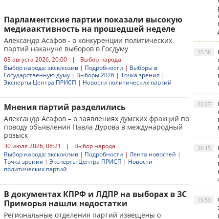
Парламентские партии показали высокую
медиаактивность на прошедшей неделе
Александр Асафов - о конкуренции политических
партий накануне выборов в Госдуму
20:38
03 августа 2026, 20:00
|
Выбор народа
Выбор народа: эксклюзив
|
Подробности
|
Выборы в
Государственную думу
|
Выборы 2026
|
Точка зрения
|
Эксперты Центра ПРИСП
|
Новости политических партий
20:27
Мнения партий разделились
Александр Асафов – о заявлениях думских фракций по
поводу объявления Павла Дурова в международный
розыск
30 июля 2026, 08:21
|
Выбор народа
20:15
Выбор народа: эксклюзив
|
Подробности
|
Лента новостей
|
Точка зрения
|
Эксперты Центра ПРИСП
|
Новости
политических партий
В документах КПРФ и ЛДПР на выборах в ЗС
19:53
Приморья нашли недостатки
Региональные отделения партий извещены о