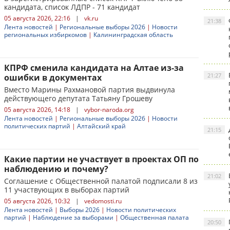
кандидата, список ЛДПР - 71 кандидат
05 августа 2026, 22:16
|
vk.ru
21:38
Лента новостей
|
Региональные выборы 2026
|
Новости
региональных избиркомов
|
Калининградская область
КПРФ сменила кандидата на Алтае из-за
21:27
ошибки в документах
Вместо Марины Рахмановой партия выдвинула
действующего депутата Татьяну Грошеву
05 августа 2026, 14:18
|
vybor-naroda.org
Лента новостей
|
Региональные выборы 2026
|
Новости
политических партий
|
Алтайский край
21:15
Какие партии не участвует в проектах ОП по
наблюдению и почему?
21:02
Соглашение с Общественной палатой подписали 8 из
11 участвующих в выборах партий
05 августа 2026, 10:32
|
vedomosti.ru
Лента новостей
|
Выборы 2026
|
Новости политических
партий
|
Наблюдение за выборами
|
Общественная палата
20:50