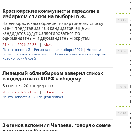
Красноярские коммунисты передали в
избирком списки на выборы в ЗС
18:15
На выборах в заксобрание по партийному списку
КПРФ представила 108 кандидатов, ещё 26
кандидатов будут баллотироваться по
одномандатным и двухмандатным округам
21 июля 2026, 22:33
|
vk.ru
Лента новостей
|
Региональные выборы 2026
|
Новости
18:06
региональных избиркомов
|
Новости политических партий
|
Красноярский край
Липецкий облизбирком заверил список
кандидатов от КПРФ в облдуму
В списке - 20 кандидатов
18:00
20 июля 2026, 21:32
|
izbirkom.ru
Лента новостей
|
Липецкая область
17:40
Зюганов вспомнил Чапаева, говоря о схеме
«чет-нечет» Клычкова