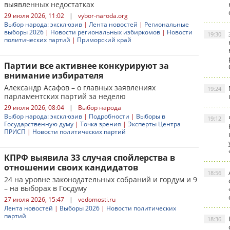
выявленных недостатках
29 июля 2026, 11:02
|
vybor-naroda.org
Выбор народа: эксклюзив
|
Лента новостей
|
Региональные
выборы 2026
|
Новости региональных избиркомов
|
Новости
19:30
политических партий
|
Приморский край
Партии все активнее конкурируют за
внимание избирателя
Александр Асафов – о главных заявлениях
19:24
парламентских партий за неделю
29 июля 2026, 08:04
|
Выбор народа
Выбор народа: эксклюзив
|
Подробности
|
Выборы в
19:12
Государственную думу
|
Точка зрения
|
Эксперты Центра
ПРИСП
|
Новости политических партий
КПРФ выявила 33 случая спойлерства в
отношении своих кандидатов
18:56
24 на уровне законодательных собраний и гордум и 9
– на выборах в Госдуму
27 июля 2026, 15:47
|
vedomosti.ru
Лента новостей
|
Выборы 2026
|
Новости политических
партий
18:36