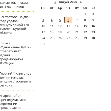
«
Август 2026 »
жилые комплексы
для нефтяников
Пн
Вт
Ср
Чт
Пт
Сб
Вс
1
2
Лантратова: За два
3
4
5
6
7
8
9
года удалось
вернуть домой 170
10
11
12
13
14
15
16
жителей Курской
17
18
19
20
21
22
23
области
24
25
26
27
28
29
30
Проект
31
«Однозначно.ЛДПР»
отрабатывает
задачи
предвыборной
агитации
Георгий Филимонов
вручил награды
лучшим строителям
региона
Андрей Чибис
принял участие в
церемонии
представления