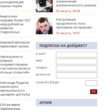
ограничения
крокодилов для
математического анализа
охраны тюрем
избирательных кампаний
05 августа, 20:34
Энергетики
Наступление
направят более 10,5
продолжится, пока
млрд рублей на
противник не признает
развитие
стратегическое
Ставрополья
03 августа, 16:01
поражение
Мировой автопром
ПОДПИСКА НА ДАЙДЖЕСТ
переживает кризис
E-mail*:
Чернышенко и
Кравцов
ФИО
поприветствовали
Телефон
участников проекта
«Кольцо открытий»
Должность
Александр Рудаков
Сумма
2
и
2
будет
оценил риск
«венесуэльского
сценария» для Кубы
АРХИВ
В Югре ввели
современные