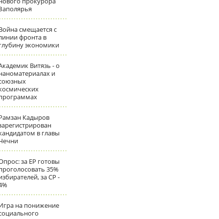
нового прокурора
Заполярья
Война смещается с
линии фронта в
глубину экономики
Академик Витязь - о
наноматериалах и
союзных
космических
программах
Рамзан Кадыров
зарегистрирован
кандидатом в главы
Чечни
Опрос: за ЕР готовы
проголосовать 35%
избирателей, за СР -
4%
Игра на понижение
социального