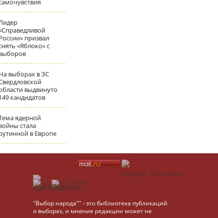
самочувствия
Лидер
«Справедливой
России» призвал
снять «Яблоко» с
выборов
На выборах в ЗС
Свердловской
области выдвинуто
149 кандидатов
Тема ядерной
войны стала
рутинной в Европе
"Выбор народа"" - это библиотека публикаций
о выборах, и мнение редакции может не