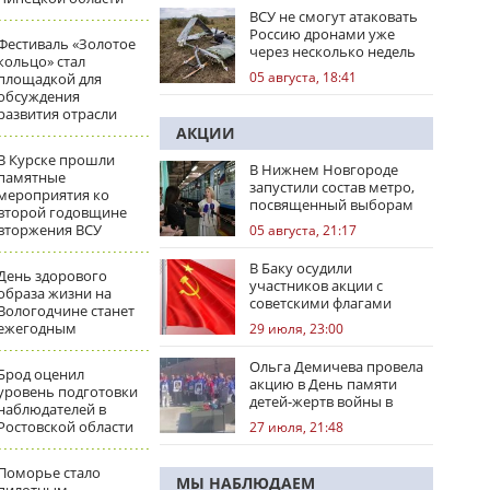
ВСУ не смогут атаковать
Россию дронами уже
Фестиваль «Золотое
через несколько недель
кольцо» стал
05 августа, 18:41
площадкой для
обсуждения
развития отрасли
АКЦИИ
В Курске прошли
В Нижнем Новгороде
памятные
запустили состав метро,
мероприятия ко
посвященный выборам
второй годовщине
вторжения ВСУ
05 августа, 21:17
В Баку осудили
День здорового
участников акции с
образа жизни на
советскими флагами
Вологодчине станет
ежегодным
29 июля, 23:00
Ольга Демичева провела
Брод оценил
акцию в День памяти
уровень подготовки
детей-жертв войны в
наблюдателей в
Донбассе
Ростовской области
27 июля, 21:48
Поморье стало
МЫ НАБЛЮДАЕМ