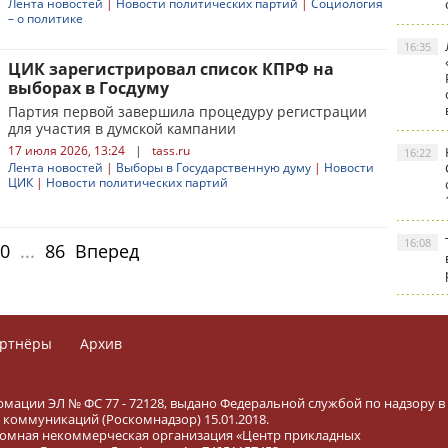
Лента новостей
|
Новости политических партий
|
Социология
– о политике
16:35
ЦИК зарегистрировал список КПРФ на
выборах в Госдуму
Партия первой завершила процедуру регистрации
для участия в думской кампании
17 июля 2026, 13:24
|
tass.ru
16:22
Лента новостей
|
Выборы в Государственную думу
|
Новости
ЦИК
|
Новости политических партий
16:08
0
...
86
Вперед
ртнёры
Архив
рмации ЭЛ № ФС 77 - 72128, выдано Федеральной службой по надзору в
коммуникаций (Роскомнадзор) 15.01.2018.
тономная некоммерческая организация «Центр прикладных