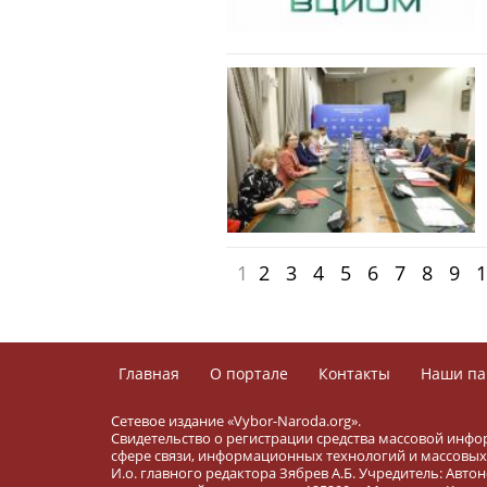
1
2
3
4
5
6
7
8
9
1
Главная
О портале
Контакты
Наши па
Сетевое издание «Vybor-Naroda.org».
Свидетельство о регистрации средства массовой инфо
сфере связи, информационных технологий и массовых 
И.о. главного редактора Зябрев А.Б. Учредитель: Ав