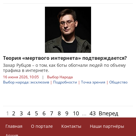
Теория «мертвого интернета» подтверждается?
Захар Рубцов – о том, как боты обогнали людей по объему
трафика в интернете.
16 июня 2026, 10:05
|
Выбор Народа
Выбор народа: эксклюзив
|
Подробности
|
Точка зрения
|
Общество
1
2
3
4
5
6
7
8
9
10
...
43
Вперед
Главная
О портале
Контакты
Наши партнёры
Архив