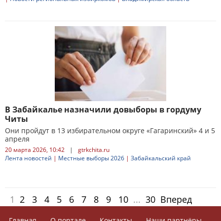
В Забайкалье назначили довыборы в гордуму
Читы
Они пройдут в 13 избирательном округе «Гагаринский» 4 и 5
апреля
20 марта 2026, 10:42
|
gtrkchita.ru
Лента новостей
|
Местные выборы 2026
|
Забайкальский край
1
2
3
4
5
6
7
8
9
10
...
30
Вперед
Главная
О портале
Контакты
Наши партнёры