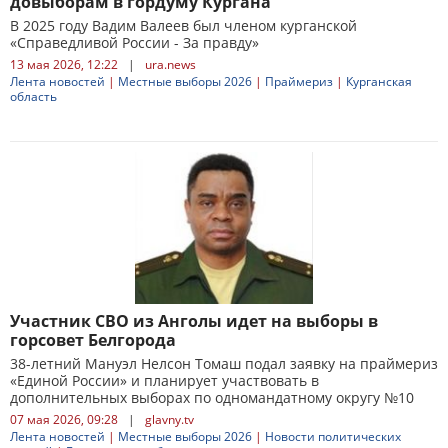
довыборам в гордуму Кургана
В 2025 году Вадим Валеев был членом курганской
«Справедливой России - За правду»
13 мая 2026, 12:22
|
ura.news
Лента новостей
|
Местные выборы 2026
|
Праймериз
|
Курганская
область
Участник СВО из Анголы идет на выборы в
горсовет Белгорода
38-летний Мануэл Нелсон Томаш подал заявку на праймериз
«Единой России» и планирует участвовать в
дополнительных выборах по одномандатному округу №10
07 мая 2026, 09:28
|
glavny.tv
Лента новостей
|
Местные выборы 2026
|
Новости политических