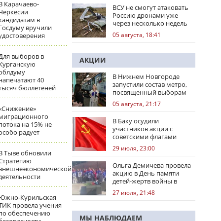
В Карачаево-
ВСУ не смогут атаковать
Черкесии
Россию дронами уже
кандидатам в
через несколько недель
Госдуму вручили
05 августа, 18:41
удостоверения
Для выборов в
АКЦИИ
Курганскую
облдуму
В Нижнем Новгороде
напечатают 40
запустили состав метро,
тысяч бюллетеней
посвященный выборам
05 августа, 21:17
«Снижение»
миграционного
В Баку осудили
потока на 15% не
участников акции с
особо радует
советскими флагами
29 июля, 23:00
В Тыве обновили
Стратегию
Ольга Демичева провела
внешнеэкономической
акцию в День памяти
деятельности
детей-жертв войны в
Донбассе
27 июля, 21:48
Южно-Курильская
ТИК провела учения
по обеспечению
МЫ НАБЛЮДАЕМ