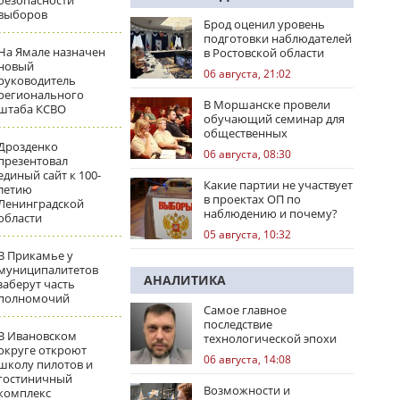
безопасности
выборов
Брод оценил уровень
подготовки наблюдателей
На Ямале назначен
в Ростовской области
новый
06 августа, 21:02
руководитель
регионального
В Моршанске провели
штаба КСВО
обучающий семинар для
общественных
Дрозденко
наблюдателей
06 августа, 08:30
презентовал
единый сайт к 100-
Какие партии не участвует
летию
в проектах ОП по
Ленинградской
наблюдению и почему?
области
05 августа, 10:32
В Прикамье у
муниципалитетов
АНАЛИТИКА
заберут часть
полномочий
Самое главное
последствие
В Ивановском
технологической эпохи
округе откроют
06 августа, 14:08
школу пилотов и
гостиничный
Возможности и
комплекс