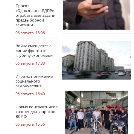
Проект
«Однозначно.ЛДПР»
отрабатывает задачи
предвыборной
агитации
06 августа, 18:06
Война смещается с
линии фронта в
глубину экономики
06 августа, 17:33
Игра на понижение
социального
самочувствия
06 августа, 16:40
Новых контрактников
хватает для запросов
ВС РФ
06 августа, 15:56