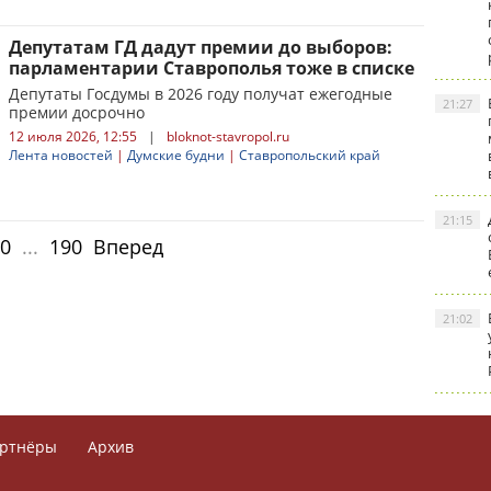
Депутатам ГД дадут премии до выборов:
парламентарии Ставрополья тоже в списке
Депутаты Госдумы в 2026 году получат ежегодные
21:27
премии досрочно
12 июля 2026, 12:55
|
bloknot-stavropol.ru
Лента новостей
|
Думские будни
|
Ставропольский край
21:15
0
...
190
Вперед
21:02
ртнёры
Архив