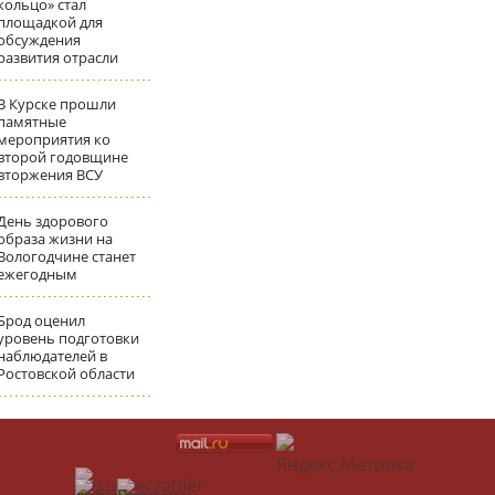
кольцо» стал
площадкой для
обсуждения
развития отрасли
В Курске прошли
памятные
мероприятия ко
второй годовщине
вторжения ВСУ
День здорового
образа жизни на
Вологодчине станет
ежегодным
Брод оценил
уровень подготовки
наблюдателей в
Ростовской области