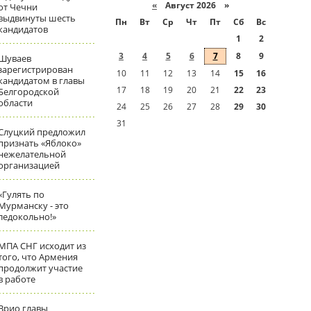
«
Август 2026 »
от Чечни
выдвинуты шесть
Пн
Вт
Ср
Чт
Пт
Сб
Вс
кандидатов
1
2
3
4
5
6
7
8
9
Шуваев
зарегистрирован
10
11
12
13
14
15
16
кандидатом в главы
17
18
19
20
21
22
23
Белгородской
области
24
25
26
27
28
29
30
31
Слуцкий предложил
признать «Яблоко»
нежелательной
организацией
«Гулять по
Мурманску - это
ледокольно!»
МПА СНГ исходит из
того, что Армения
продолжит участие
в работе
Врио главы