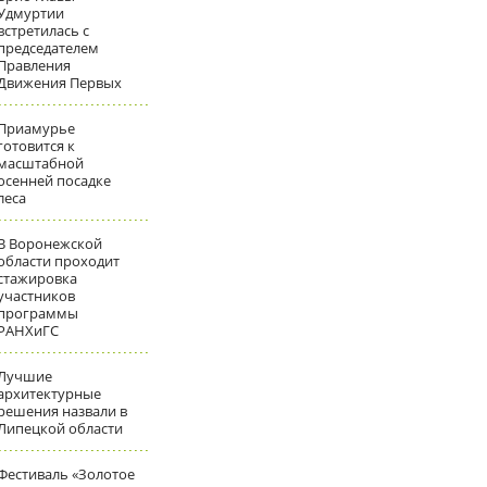
Удмуртии
встретилась с
председателем
Правления
Движения Первых
Приамурье
готовится к
масштабной
осенней посадке
леса
В Воронежской
области проходит
стажировка
участников
программы
РАНХиГС
Лучшие
архитектурные
решения назвали в
Липецкой области
Фестиваль «Золотое