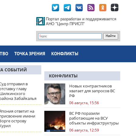
Портал разработан и поддерживается
АНО "Центр ПРИСП"
ТВО
ТОЧКА ЗРЕНИЯ
КОНФЛИКТЫ
ТА СОБЫТИЙ
КОНФЛИКТЫ
Суд отправил в
Новых контрактников
отставку главу
хватает для запросов ВС
Шилкинского
РФ
района Забайкалья
06 августа, 15:56
Япония ответит на
ВС РФ поразили
присвоение имени
работающие на ВСУ
Зорге острову
объекты инфраструктуры
Курил
и центры логистики
06 августа, 12:59