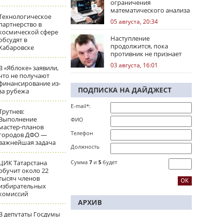
ограничения
математического анализа
Технологическое
избирательных кампаний
05 августа, 20:34
партнерство в
космической сфере
Наступление
обсудят в
продолжится, пока
Хабаровске
противник не признает
стратегическое
03 августа, 16:01
В «Яблоке» заявили,
поражение
что не получают
финансирование из-
ПОДПИСКА НА ДАЙДЖЕСТ
за рубежа
E-mail*:
Трутнев:
Выполнение
ФИО
мастер-планов
Телефон
городов ДФО —
важнейшая задача
Должность
ЦИК Татарстана
Сумма
7
и
5
будет
обучит около 22
тысяч членов
избирательных
комиссий
АРХИВ
В депутаты Госдумы