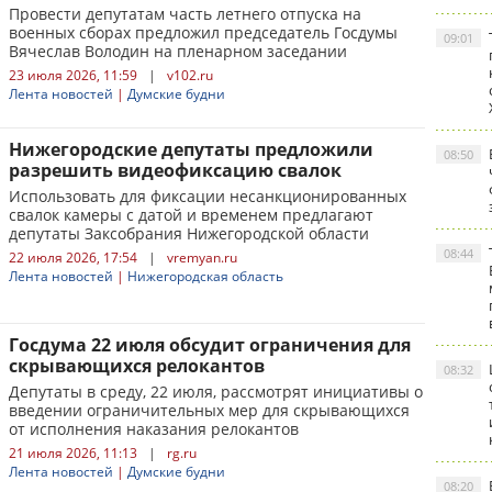
Провести депутатам часть летнего отпуска на
военных сборах предложил председатель Госдумы
09:01
Вячеслав Володин на пленарном заседании
23 июля 2026, 11:59
|
v102.ru
Лента новостей
|
Думские будни
Нижегородские депутаты предложили
08:50
разрешить видеофиксацию свалок
Использовать для фиксации несанкционированных
свалок камеры с датой и временем предлагают
депутаты Заксобрания Нижегородской области
08:44
22 июля 2026, 17:54
|
vremyan.ru
Лента новостей
|
Нижегородская область
Госдума 22 июля обсудит ограничения для
скрывающихся релокантов
08:32
Депутаты в среду, 22 июля, рассмотрят инициативы о
введении ограничительных мер для скрывающихся
от исполнения наказания релокантов
21 июля 2026, 11:13
|
rg.ru
Лента новостей
|
Думские будни
08:20