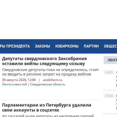
РЫ ПРЕЗИДЕНТА
ЗАКОНЫ
ИЗБИРКОМЫ
ПАРТИИ
ОБЩЕС
Депутаты свердловского Заксобрания
ЛЕН
оставили вейпы следующему созыву
Свердловские депутаты пока не определились, стоит
10:53
ли вводить в регионе запрет на продажу вейпов
06 августа 2026, 12:06
|
uralinform.ru
Лента новостей
|
Свердловская область
10:43
Парламентарии из Петербурга удалили
свои аккаунты в соцсетях
Из соцсетей ушли депутаты из нескольких партий