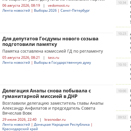
10:34
06 августа 2026, 08:19
|
vedomosti.ru
Лента новостей
|
Выборы 2026
|
Санкт-Петербург
10:23
Для депутатов Госдумы нового созыва
подготовили памятку
Памятка составлена комиссией ГД по регламенту
05 августа 2026, 08:21
|
tass.ru
Лента новостей
|
Выборы в Государственную думу
10:10
Делегация Анапы снова побывала с
10:00
гуманитарной миссией в ДНР
Возглавили делегацию заместитель главы Анапы
Александр Анфилатов и председатель Совета
Вячеслав Вовк
09:52
29 июля 2026, 22:40
|
krasnodar.ru
Лента новостей
|
Донецкая Народная Республика
|
Краснодарский край