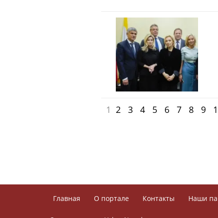
1
2
3
4
5
6
7
8
9
1
Главная
О портале
Контакты
Наши па