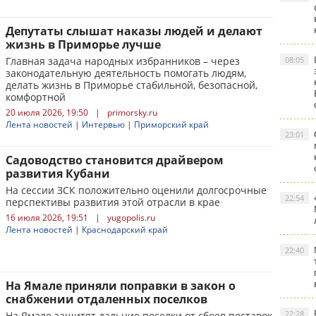
Депутаты слышат наказы людей и делают
жизнь в Приморье лучше
Главная задача народных избранников – через
08:05
законодательную деятельность помогать людям,
делать жизнь в Приморье стабильной, безопасной,
комфортной
20 июля 2026, 19:50
|
primorsky.ru
Лента новостей
|
Интервью
|
Приморский край
23:01
Садоводство становится драйвером
развития Кубани
На сессии ЗСК положительно оценили долгосрочные
22:54
перспективы развития этой отрасли в крае
16 июля 2026, 19:51
|
yugopolis.ru
Лента новостей
|
Краснодарский край
22:40
На Ямале приняли поправки в закон о
снабжении отдаленных поселков
22:28
На Ямале защитят дальние поселки от сбоев поставок