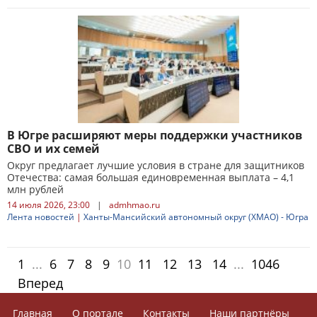
В Югре расширяют меры поддержки участников
СВО и их семей
Округ предлагает лучшие условия в стране для защитников
Отечества: самая большая единовременная выплата – 4,1
млн рублей
14 июля 2026, 23:00
|
admhmao.ru
Лента новостей
|
Ханты-Мансийский автономный округ (ХМАО) - Югра
1
...
6
7
8
9
10
11
12
13
14
...
1046
Вперед
Главная
О портале
Контакты
Наши партнёры