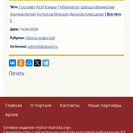
Госсовет
АСИ
Кадры
Губернатор
Шапша Владислав
Теги:
Здунов Артем
Котюков Михаил
Дронов Александр
[ Все теги
]
14.04.2026
Дата:
Лента новостей
Рубрики:
admoblkaluga.ru
Источник:
Печать
Главная
О портале
Контакты
Наши партнёры
Архив
Сетевое издание «Vybor-Naroda.org».
Свидетельство о регистрации средства массовой информации ЭЛ