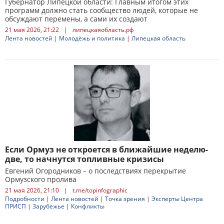
Губернатор Липецкой области: Главным итогом этих
программ должно стать сообщество людей, которые не
обсуждают перемены, а сами их создают
21 мая 2026, 21:22
|
липецкаяобласть.рф
Лента новостей
|
Молодёжь и политика
|
Липецкая область
Если Ормуз не откроется в ближайшие неделю-
две, то начнутся топливные кризисы
Евгений Огородников – о последствиях перекрытие
Ормузского пролива
21 мая 2026, 21:10
|
t.me/topinfographic
Подробности
|
Лента новостей
|
Точка зрения
|
Эксперты Центра
ПРИСП
|
Зарубежье
|
Конфликты