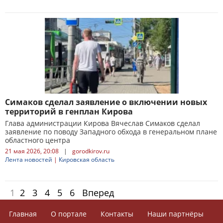
Симаков сделал заявление о включении новых
территорий в генплан Кирова
Глава администрации Кирова Вячеслав Симаков сделал
заявление по поводу Западного обхода в генеральном плане
областного центра
21 мая 2026, 20:08
|
gorodkirov.ru
Лента новостей
|
Кировская область
1
2
3
4
5
6
Вперед
Главная
О портале
Контакты
Наши партнёры