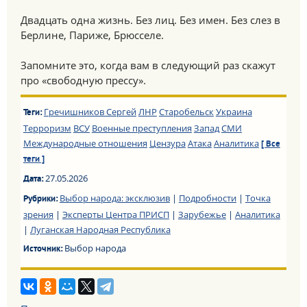
Двадцать одна жизнь. Без лиц. Без имен. Без слез в
Берлине, Париже, Брюсселе.
Запомните это, когда вам в следующий раз скажут
про «свободную прессу».
Гречишников Сергей
ЛНР
Старобельск
Украина
Теги:
Терроризм
ВСУ
Военные преступления
Запад
СМИ
Международные отношения
Цензура
Атака
Аналитика
[ Все
теги ]
27.05.2026
Дата:
Выбор народа: эксклюзив
|
Подробности
|
Точка
Рубрики:
зрения
|
Эксперты Центра ПРИСП
|
Зарубежье
|
Аналитика
|
Луганская Народная Республика
Выбор народа
Источник: