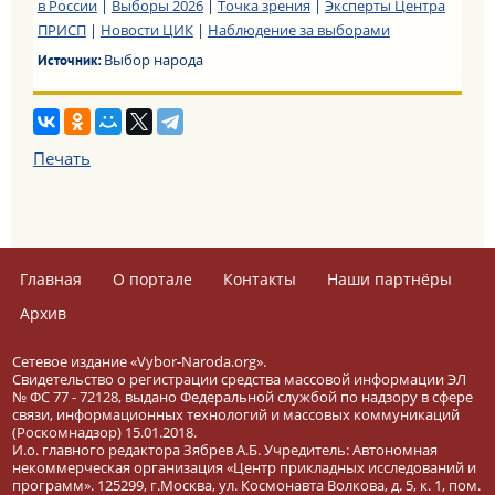
в России
|
Выборы 2026
|
Точка зрения
|
Эксперты Центра
ПРИСП
|
Новости ЦИК
|
Наблюдение за выборами
Выбор народа
Источник:
Печать
Главная
О портале
Контакты
Наши партнёры
Архив
Сетевое издание «Vybor-Naroda.org».
Свидетельство о регистрации средства массовой информации ЭЛ
№ ФС 77 - 72128, выдано Федеральной службой по надзору в сфере
связи, информационных технологий и массовых коммуникаций
(Роскомнадзор) 15.01.2018.
И.о. главного редактора Зябрев А.Б. Учредитель: Автономная
некоммерческая организация «Центр прикладных исследований и
программ». 125299, г.Москва, ул. Космонавта Волкова, д. 5, к. 1, пом.