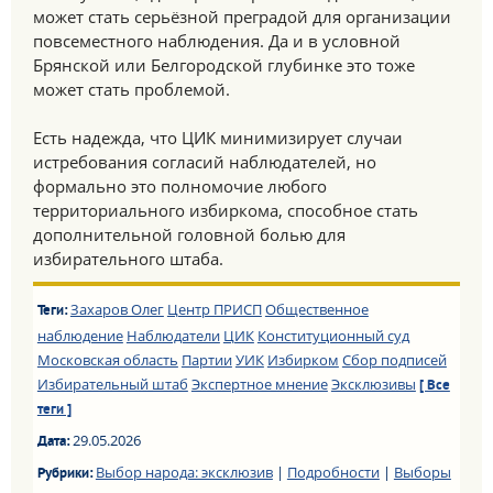
может стать серьёзной преградой для организации
повсеместного наблюдения. Да и в условной
Брянской или Белгородской глубинке это тоже
может стать проблемой.
Есть надежда, что ЦИК минимизирует случаи
истребования согласий наблюдателей, но
формально это полномочие любого
территориального избиркома, способное стать
дополнительной головной болью для
избирательного штаба.
Захаров Олег
Центр ПРИСП
Общественное
Теги:
наблюдение
Наблюдатели
ЦИК
Конституционный суд
Московская область
Партии
УИК
Избирком
Сбор подписей
Избирательный штаб
Экспертное мнение
Эксклюзивы
[ Все
теги ]
29.05.2026
Дата:
Выбор народа: эксклюзив
|
Подробности
|
Выборы
Рубрики: