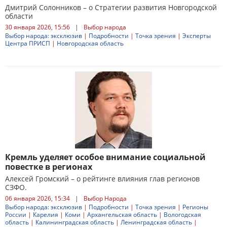
Дмитрий Солонников – о Стратегии развития Новгородской
области
30 января 2026, 15:56
|
Выбор народа
Выбор народа: эксклюзив
|
Подробности
|
Точка зрения
|
Эксперты
Центра ПРИСП
|
Новгородская область
Кремль уделяет особое внимание социальной
повестке в регионах
Алексей Громский – о рейтинге влияния глав регионов
СЗФО.
06 января 2026, 15:34
|
Выбор Народа
Выбор народа: эксклюзив
|
Подробности
|
Точка зрения
|
Регионы
России
|
Карелия
|
Коми
|
Архангельская область
|
Вологодская
область
|
Калининградская область
|
Ленинградская область
|