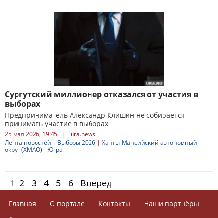
Сургутский миллионер отказался от участия в
выборах
Предприниматель Александр Клишин не собирается
принимать участие в выборах
25 мая 2026, 19:45
|
ura.news
Лента новостей
|
Выборы 2026
|
Ханты-Мансийский автономный
округ (ХМАО) - Югра
1
2
3
4
5
6
Вперед
Главная
О портале
Контакты
Наши партнёры