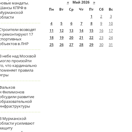
«
Май 2026
»
новые мандаты.
Шансы КПРФ в
Пн
Вт
Ср
Чт
Пт
Сб
Вс
Мурманской
1
2
3
области
4
5
6
7
8
9
10
Строители возводят
11
12
13
14
15
16
17
и ремонтируют 17
18
19
20
21
22
23
24
спортивных
объектов в ЛНР
25
26
27
28
29
30
31
В небе над Москвой
могло произойти
то, что кардинально
поменяет правила
игры
Фальков
и Филимонов
обсудили развитие
образовательной
инфраструктуры
В Мурманской
области усиливают
защиту