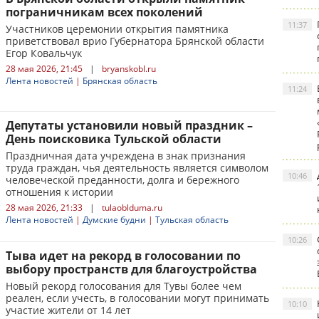
пограничникам всех поколений
11:37
Участников церемонии открытия памятника
приветствовал врио Губернатора Брянской области
Егор Ковальчук
28 мая 2026, 21:45
|
bryanskobl.ru
Лента новостей
|
Брянская область
11:24
Депутаты установили новый праздник –
День поисковика Тульской области
Праздничная дата учреждена в знак признания
труда граждан, чья деятельность является символом
10:46
человеческой преданности, долга и бережного
отношения к истории
28 мая 2026, 21:33
|
tulaoblduma.ru
Лента новостей
|
Думские будни
|
Тульская область
10:26
Тыва идет на рекорд в голосовании по
выбору пространств для благоустройства
Новый рекорд голосования для Тувы более чем
реален, если учесть, в голосовании могут принимать
10:10
участие жители от 14 лет