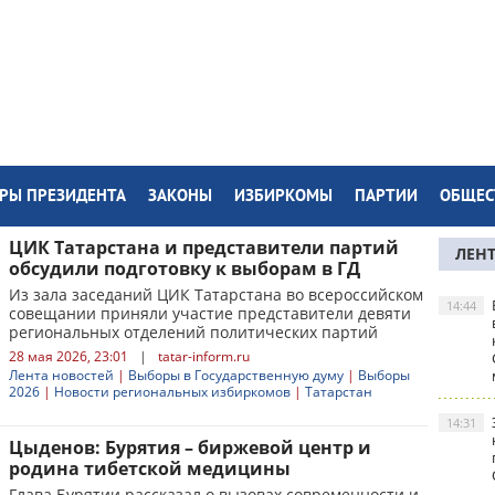
РЫ ПРЕЗИДЕНТА
ЗАКОНЫ
ИЗБИРКОМЫ
ПАРТИИ
ОБЩЕС
ЦИК Татарстана и представители партий
ЛЕН
обсудили подготовку к выборам в ГД
Из зала заседаний ЦИК Татарстана во всероссийском
14:44
совещании приняли участие представители девяти
региональных отделений политических партий
28 мая 2026, 23:01
|
tatar-inform.ru
Лента новостей
|
Выборы в Государственную думу
|
Выборы
2026
|
Новости региональных избиркомов
|
Татарстан
14:31
Цыденов: Бурятия – биржевой центр и
родина тибетской медицины
Глава Бурятии рассказал о вызовах современности и