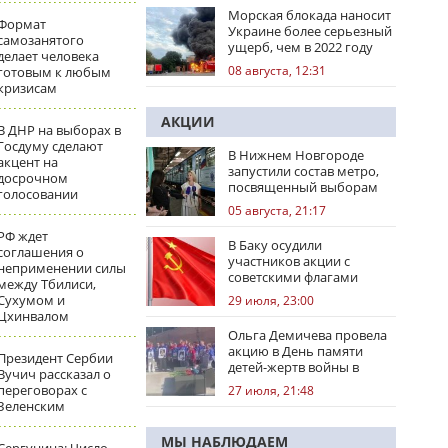
Морская блокада наносит
Формат
Украине более серьезный
самозанятого
ущерб, чем в 2022 году
делает человека
08 августа, 12:31
готовым к любым
кризисам
АКЦИИ
В ДНР на выборах в
Госдуму сделают
В Нижнем Новгороде
акцент на
запустили состав метро,
досрочном
посвященный выборам
голосовании
05 августа, 21:17
РФ ждет
В Баку осудили
соглашения о
участников акции с
неприменении силы
советскими флагами
между Тбилиси,
Сухумом и
29 июля, 23:00
Цхинвалом
Ольга Демичева провела
акцию в День памяти
Президент Сербии
детей-жертв войны в
Вучич рассказал о
Донбассе
переговорах с
27 июля, 21:48
Зеленским
МЫ НАБЛЮДАЕМ