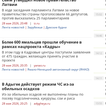
Сейм утвердил новое правительство
Латвии
В ходе заседания парламента Латвии за новое
правительство страны проголосовали 66 депутатов,
15:02
против высказались 25 парламентариев
28 мая 2026, 20:48
|
iz.ru
Лента новостей
|
Зарубежье
|
Думские будни
14:46
Более 600 ямальцев прошли обучение в
рамках нацпроекта «Кадры»
В этом году в Кадровые центры поступили заявления
14:12
от 475 граждан, желающих принять участие в
проекте
28 мая 2026, 20:35
|
yanao.ru
Лента новостей
|
Ямало-Ненецкий автономный округ (ЯНАО)
14:11
В Адыгее действует режим ЧС из-за
обильных осадков
Из-за обильных осадков не выполнены планы по
посеву подсолнечника, кукурузы, сои и риса
28 мая 2026, 20:25
|
adygheya.ru
13:55