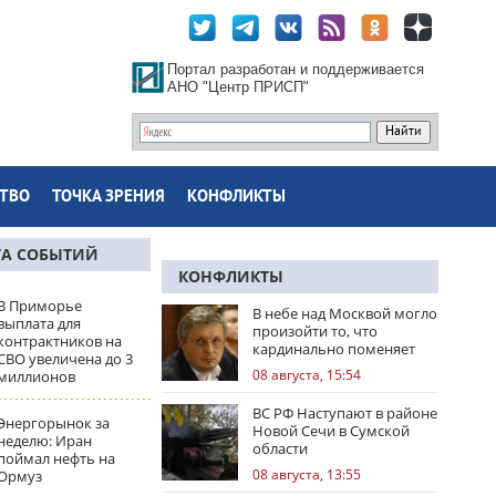
Портал разработан и поддерживается
АНО "Центр ПРИСП"
ТВО
ТОЧКА ЗРЕНИЯ
КОНФЛИКТЫ
ТА СОБЫТИЙ
КОНФЛИКТЫ
В Приморье
В небе над Москвой могло
выплата для
произойти то, что
контрактников на
кардинально поменяет
СВО увеличена до 3
правила игры
08 августа, 15:54
миллионов
ВС РФ Наступают в районе
Энергорынок за
Новой Сечи в Сумской
неделю: Иран
области
поймал нефть на
08 августа, 13:55
Ормуз