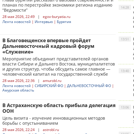
планах по перестройке экономики региона изданию
14:28
“Ведомости”
28 мая 2026, 22:49
|
egov-buryatia.ru
Лента новостей
|
Интервью
|
Бурятия
13:51
В Благовещенске впервые пройдет
Дальневосточный кадровый форум
«Служение»
Мероприятие объединит представителей органов
власти Сибири и Дальнего Востока, муниципалитетов
и других структур, чтобы обсудить самое главное —
13:40
человеческий капитал на государственной службе
28 мая 2026, 22:36
|
amurobl.ru
Лента новостей
|
СИБИРСКИЙ ФО
|
ДАЛЬНЕВОСТОЧНЫЙ ФО
|
Амурская область
В Астраханскую область прибыла делегация
13:06
ООН
Цель визита - изучение инновационных методов
борьбы с опустыниванием
28 мая 2026, 22:24
|
astrobl.ru