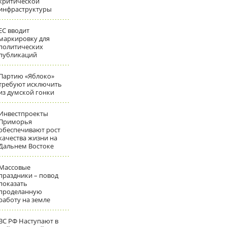
критической
инфраструктуры
ЕС вводит
маркировку для
политических
публикаций
Партию «Яблоко»
требуют исключить
из думской гонки
Инвестпроекты
Приморья
обеспечивают рост
качества жизни на
Дальнем Востоке
Массовые
праздники – повод
показать
проделанную
работу на земле
ВС РФ Наступают в