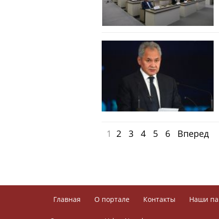
1
2
3
4
5
6
Вперед
Главная
О портале
Контакты
Наши па