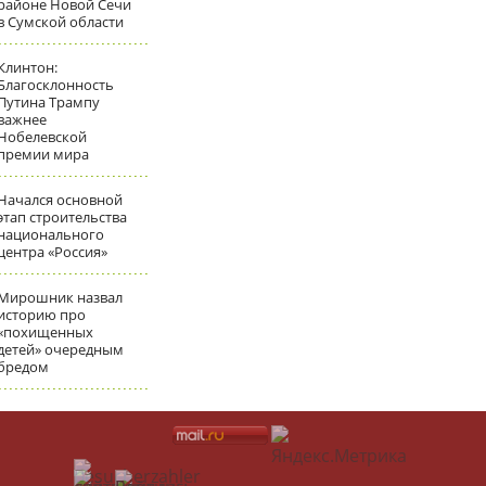
районе Новой Сечи
в Сумской области
Клинтон:
Благосклонность
Путина Трампу
важнее
Нобелевской
премии мира
Начался основной
этап строительства
национального
центра «Россия»
Мирошник назвал
историю про
«похищенных
детей» очередным
бредом