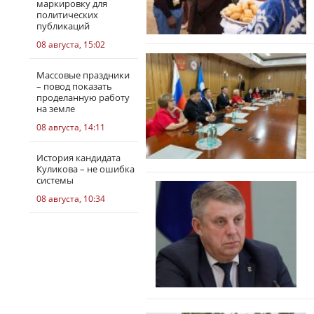
маркировку для
политических
публикаций
08 августа, 15:02
Массовые праздники
– повод показать
проделанную работу
на земле
08 августа, 14:11
История кандидата
Куликова – не ошибка
системы
08 августа, 10:34