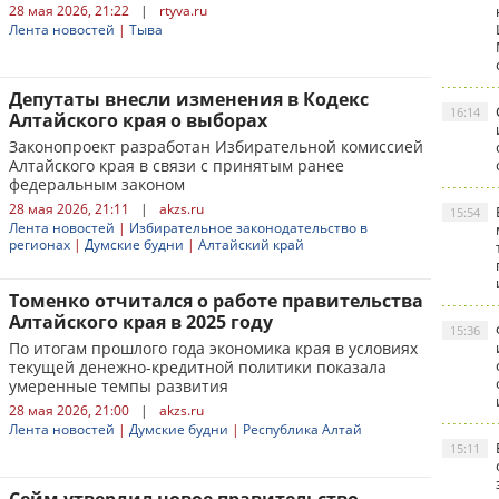
28 мая 2026, 21:22
|
rtyva.ru
Лента новостей
|
Тыва
Депутаты внесли изменения в Кодекс
16:14
Алтайского края о выборах
Законопроект разработан Избирательной комиссией
Алтайского края в связи с принятым ранее
федеральным законом
28 мая 2026, 21:11
|
akzs.ru
15:54
Лента новостей
|
Избирательное законодательство в
регионах
|
Думские будни
|
Алтайский край
Томенко отчитался о работе правительства
Алтайского края в 2025 году
15:36
По итогам прошлого года экономика края в условиях
текущей денежно-кредитной политики показала
умеренные темпы развития
28 мая 2026, 21:00
|
akzs.ru
Лента новостей
|
Думские будни
|
Республика Алтай
15:11