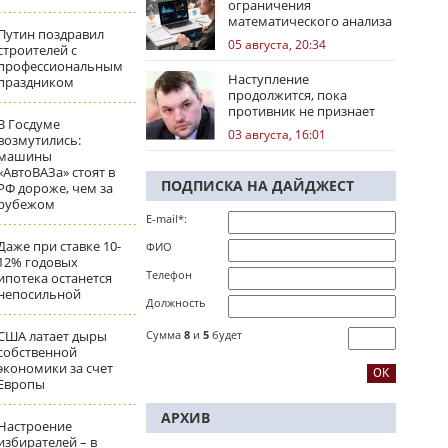
ограничения
математического анализа
Путин поздравил
избирательных кампаний
05 августа, 20:34
строителей с
профессиональным
Наступление
праздником
продолжится, пока
противник не признает
В Госдуме
стратегическое
03 августа, 16:01
возмутились:
поражение
машины
«АвтоВАЗа» стоят в
ПОДПИСКА НА ДАЙДЖЕСТ
РФ дороже, чем за
рубежом
E-mail*:
Даже при ставке 10-
ФИО
12% годовых
Телефон
ипотека останется
непосильной
Должность
США латает дыры
Сумма
8
и
5
будет
собственной
экономики за счет
Европы
АРХИВ
Настроение
избирателей – в