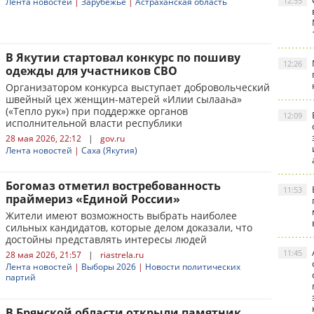
12:55
Лента новостей
|
Зарубежье
|
Астраханская область
В Якутии стартовал конкурс по пошиву
12:26
одежды для участников СВО
Организатором конкурса выступает добровольческий
швейный цех женщин-матерей «Илии сылааһа»
(«Тепло рук») при поддержке органов
12:09
исполнительной власти республики
28 мая 2026, 22:12
|
gov.ru
Лента новостей
|
Саха (Якутия)
Богомаз отметил востребованность
11:53
праймериз «Единой России»
Жители имеют возможность выбрать наиболее
сильных кандидатов, которые делом доказали, что
достойны представлять интересы людей
11:45
28 мая 2026, 21:57
|
riastrela.ru
Лента новостей
|
Выборы 2026
|
Новости политических
партий
В Брянской области открыли памятник