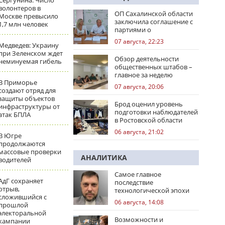
Сергунина: Число
волонтеров в
ОП Сахалинской области
Москве превысило
заключила соглашение с
1,7 млн человек
партиями о
сотрудничестве на
07 августа, 22:23
Медведев: Украину
выборах
при Зеленском ждет
Обзор деятельности
неминуемая гибель
общественных штабов –
главное за неделю
В Приморье
07 августа, 20:06
создают отряд для
защиты объектов
Брод оценил уровень
инфраструктуры от
подготовки наблюдателей
атак БПЛА
в Ростовской области
06 августа, 21:02
В Югре
продолжаются
массовые проверки
АНАЛИТИКА
водителей
Самое главное
АдГ сохраняет
последствие
отрыв,
технологической эпохи
сложившийся с
06 августа, 14:08
прошлой
электоральной
Возможности и
кампании