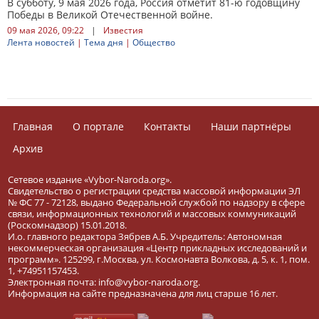
В субботу, 9 мая 2026 года, Россия отметит 81-ю годовщину
Победы в Великой Отечественной войне.
09 мая 2026, 09:22
|
Известия
Лента новостей
|
Тема дня
|
Общество
Главная
О портале
Контакты
Наши партнёры
Архив
Сетевое издание «Vybor-Naroda.org».
Свидетельство о регистрации средства массовой информации ЭЛ
№ ФС 77 - 72128, выдано Федеральной службой по надзору в сфере
связи, информационных технологий и массовых коммуникаций
(Роскомнадзор) 15.01.2018.
И.о. главного редактора Зябрев А.Б. Учредитель: Автономная
некоммерческая организация «Центр прикладных исследований и
программ». 125299, г.Москва, ул. Космонавта Волкова, д. 5, к. 1, пом.
1, +74951157453.
Электронная почта: info@vybor-naroda.org.
Информация на сайте предназначена для лиц старше 16 лет.