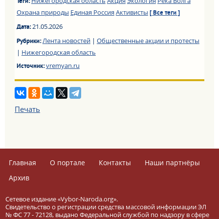
Нижегородская область
Акция
Экология
Река Волга
Теги:
Охрана природы
Единая Россия
Активисты
[ Все теги ]
21.05.2026
Дата:
Лента новостей
|
Общественные акции и протесты
Рубрики:
|
Нижегородская область
vremyan.ru
Источник:
Печать
Главная
О портале
Контакты
Наши партнёры
Архив
Сетевое издание «Vybor-Naroda.org».
Свидетельство о регистрации средства массовой информации ЭЛ
№ ФС 77 - 72128, выдано Федеральной службой по надзору в сфере