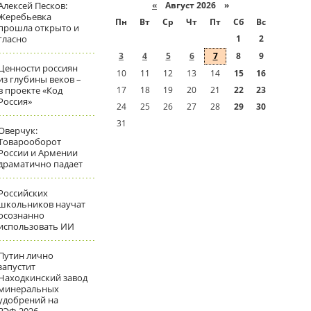
Алексей Песков:
«
Август 2026 »
Жеребьевка
Пн
Вт
Ср
Чт
Пт
Сб
Вс
прошла открыто и
гласно
1
2
3
4
5
6
7
8
9
Ценности россиян
10
11
12
13
14
15
16
из глубины веков –
в проекте «Код
17
18
19
20
21
22
23
Россия»
24
25
26
27
28
29
30
31
Оверчук:
Товарооборот
России и Армении
драматично падает
Российских
школьников научат
осознанно
использовать ИИ
Путин лично
запустит
Находкинский завод
минеральных
удобрений на