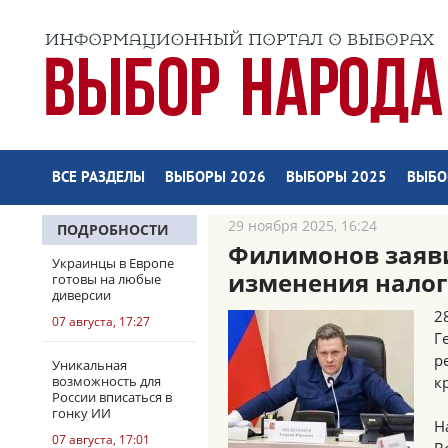
ВСЕ РАЗДЕЛЫ
ВЫБОРЫ 2026
ВЫБОРЫ 2025
ВЫБО
29 ноября 2025, 16:24
ПОДРОБНОСТИ
Филимонов заяв
Украинцы в Европе
изменения налог
готовы на любые
диверсии
2
07 августа, 17:27
Г
р
Уникальная
возможность для
к
России вписаться в
гонку ИИ
Н
07 августа, 17:01