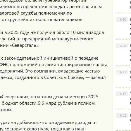
ологодской области губернатор Георгий
илимонов предложил передать региональным
алоговой службы полномочия по
 от крупнейших налогоплательщиков.
16:50
ти в 2025 году не получил около 10 миллиардов
уплений от предприятий металлургического
ании «Северсталь».
16:38
у с законодательной инициативой о передаче
ФНС полномочий по администрированию налога
едприятий. Это компании, владеющие частью
16:27
екса, созданного в Советском Союзе», — заявил
16:12
«Северстали», по итогам девяти месяцев 2025
 бюджет области 6,6 млрд рублей в полном
ством.
16:02
Гуркина добавила, что ожидаемые доходы от
у составят около нуля, тогда как в план