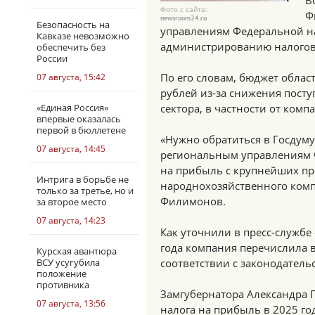
В
Фото с сайта:
Ф
newsroom24.ru
Безопасность на
управлениям Федеральной н
Кавказе невозможно
администрированию налогов
обеспечить без
России
По его словам, бюджет облас
07 августа, 15:42
рублей из-за снижения пост
«Единая Россия»
сектора, в частности от комп
впервые оказалась
первой в бюллетене
«Нужно обратиться в Госдум
07 августа, 14:45
региональным управлениям 
на прибыль с крупнейших пр
Интрига в борьбе не
народнохозяйственного компл
только за третье, но и
Филимонов.
за второе место
07 августа, 14:23
Как уточнили в пресс-службе 
года компания перечислила в
Курская авантюра
ВСУ усугубила
соответствии с законодатель
положение
противника
Замгубернатора Александра 
07 августа, 13:56
налога на прибыль в 2025 год