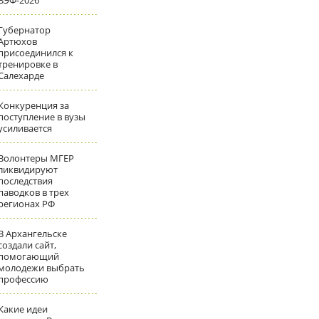
ВЭФ-2026
Губернатор
Артюхов
присоединился к
тренировке в
Салехарде
Конкуренция за
поступление в вузы
усиливается
Волонтеры МГЕР
ликвидируют
последствия
паводков в трех
регионах РФ
В Архангельске
создали сайт,
помогающий
молодежи выбрать
профессию
Какие идеи