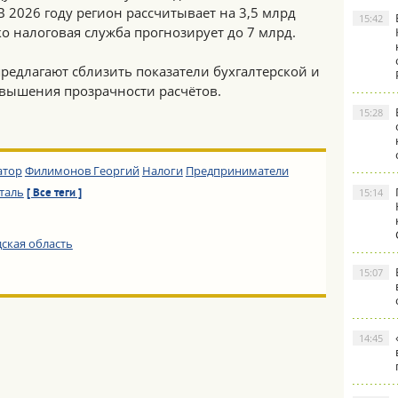
В 2026 году регион рассчитывает на 3,5 млрд
15:42
ко налоговая служба прогнозирует до 7 млрд.
редлагают сблизить показатели бухгалтерской и
овышения прозрачности расчётов.
15:28
атор
Филимонов Георгий
Налоги
Предприниматели
таль
15:14
[ Все теги ]
ская область
15:07
14:45