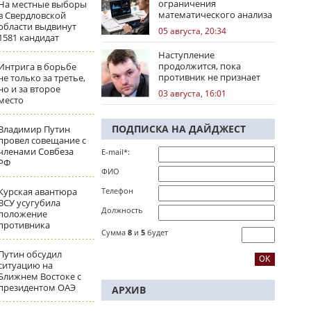
ограничения
На местные выборы
математического анализа
в Свердловской
избирательных кампаний
области выдвинут
05 августа, 20:34
1581 кандидат
Наступление
продолжится, пока
Интрига в борьбе
противник не признает
не только за третье,
стратегическое
но и за второе
03 августа, 16:01
поражение
место
ПОДПИСКА НА ДАЙДЖЕСТ
Владимир Путин
провел совещание с
членами Совбеза
E-mail*:
РФ
ФИО
Курская авантюра
Телефон
ВСУ усугубила
Должность
положение
противника
Сумма
8
и
5
будет
Путин обсудил
ситуацию на
Ближнем Востоке с
президентом ОАЭ
АРХИВ