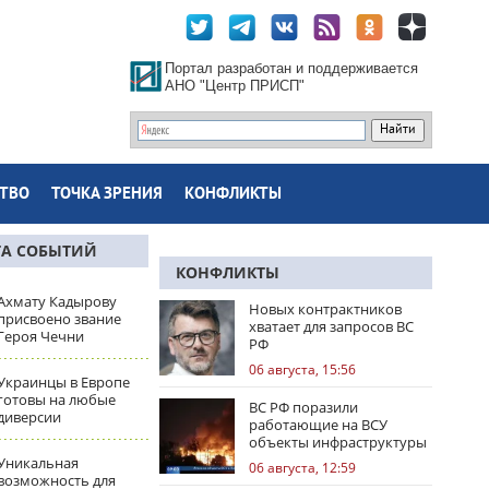
Портал разработан и поддерживается
АНО "Центр ПРИСП"
ТВО
ТОЧКА ЗРЕНИЯ
КОНФЛИКТЫ
ТА СОБЫТИЙ
КОНФЛИКТЫ
Ахмату Кадырову
Новых контрактников
присвоено звание
хватает для запросов ВС
Героя Чечни
РФ
06 августа, 15:56
Украинцы в Европе
готовы на любые
ВС РФ поразили
диверсии
работающие на ВСУ
объекты инфраструктуры
и центры логистики
Уникальная
06 августа, 12:59
возможность для