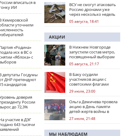
России вписаться в
ВСУ не смогут атаковать
гонку ИИ
Россию дронами уже
через несколько недель
В Кемеровской
05 августа, 18:41
области уточнили
численность
избирателей
АКЦИИ
В Нижнем Новгороде
Партия «Родина»
запустили состав метро,
подала иск в ВС о
посвященный выборам
снятии «Яблока» с
выборов
05 августа, 21:17
В Баку осудили
В депутаты Госдумы
участников акции с
от ДНР претендуют
советскими флагами
15 кандидатов
29 июля, 23:00
Уровень доверия
Ольга Демичева провела
президенту России
акцию в День памяти
вырос до 72,3%
детей-жертв войны в
Донбассе
27 июля, 21:48
На участие в ДЭГ
подано 643 тысячи
заявлений
МЫ НАБЛЮДАЕМ