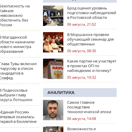
Безопасность на
Брод оценил уровень
Кавказе
подготовки наблюдателей
невозможно
в Ростовской области
обеспечить без
06 августа, 21:02
России
В Моршанске провели
В Магаданской
обучающий семинар для
области назначили
общественных
нового министра
наблюдателей
06 августа, 08:30
образования
Какие партии не участвует
Глава Тувы включил
в проектах ОП по
Нарусову в список
наблюдению и почему?
кандидатов в
05 августа, 10:32
Совфед
В Подмосковье
АНАЛИТИКА
выбрали главу
округа Лотошино
Самое главное
последствие
технологической эпохи
«Единая Россия»
впервые оказалась
06 августа, 14:08
первой в бюллетене
Возможности и