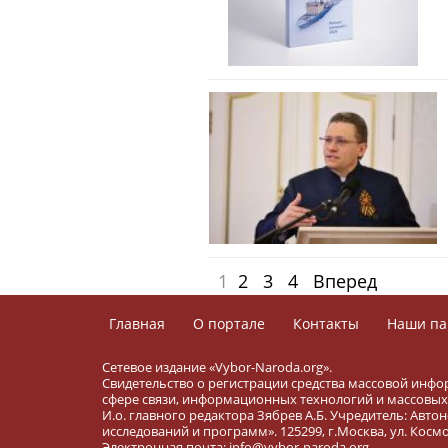
1
2
3
4
Вперед
Главная
О портале
Контакты
Наши па
Сетевое издание «Vybor-Naroda.org».
Свидетельство о регистрации средства массовой инфо
сфере связи, информационных технологий и массовых 
И.о. главного редактора Зябрев А.Б. Учредитель: Ав
исследований и программ». 125299, г.Москва, ул. Космона
Электронная почта: info@vybor-naroda.org.