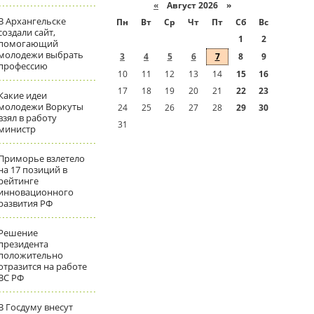
«
Август 2026 »
В Архангельске
Пн
Вт
Ср
Чт
Пт
Сб
Вс
создали сайт,
1
2
помогающий
молодежи выбрать
3
4
5
6
7
8
9
профессию
10
11
12
13
14
15
16
17
18
19
20
21
22
23
Какие идеи
молодежи Воркуты
24
25
26
27
28
29
30
взял в работу
31
министр
Приморье взлетело
на 17 позиций в
рейтинге
инновационного
развития РФ
Решение
президента
положительно
отразится на работе
ВС РФ
В Госдуму внесут