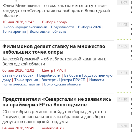
15:07
Юлия Милешкина – о том. как скажется отсутствие
кандидатов «Северстали» на выборах в Вологодской
области.
10 мая 2026, 12:42
|
Выбор народа
14:45
Выбор народа: эксклюзив
|
Подробности
|
Выборы 2026
|
Точка зрения
|
Вологодская область
Филимонов делает ставку на множество
14:35
небольших точек опоры
Алексей Громский – об избирательной кампании в
Вологодской области
06 мая 2026, 12:02
|
Центр ПРИСП
14:23
Статьи о выборах
|
Подробности
|
Выборы в Государственную
думу
|
Точка зрения
|
Эксперты Центра ПРИСП
|
Новости
политических партий
|
Вологодская область
Представители «Северстали» не заявились
14:10
на праймериз ЕР на Вологодчине
20 сентября в регионе пройдут выборы депутатов
Госдумы, регионального заксобрания и довыборы
депутатов вологодской гордумы
13:56
04 мая 2026, 15:45
|
vedomosti.ru