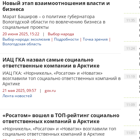
Новый этап взаимоотношения власти и
бизнеса
Марат Баширов – о политике губернатора
11:35
Вологодской области по вовлечению бизнеса в
социальные проекты
20 июня 2025, 15:22
|
Выбор народа
Выбор народа: эксклюзив
|
Подробности
|
Точка зрения
|
Вологодская область
11:24
ИАЦ ГКА назвал самые социально
ответственные компании в Арктике
ИАЦ ГКА: «Норникель», «Росатом» и «Новатэк»
11:19
возглавили топ социально ответственных компаний в
Арктике
21 мая 2025, 09:57
|
gov.ru
Лента новостей
11:09
«Росатом» вошел в ТОП-рейтинг социально
ответственных компаний в Арктике
«Норникель», «Росатом» и «Новатэк» возглавили топ
11:01
социально ответственных компаний в Арктике