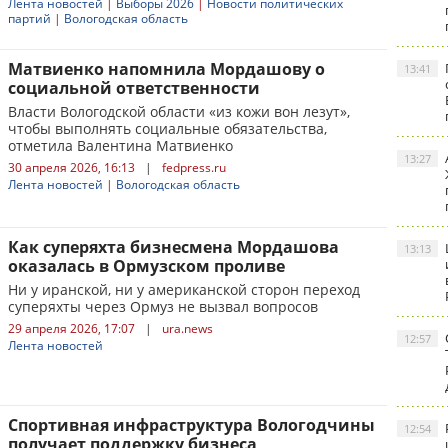
Лента новостей
|
Выборы 2026
|
Новости политических
партий
|
Вологодская область
Матвиенко напомнила Мордашову о
13:41
социальной ответственности
Власти Вологодской области «из кожи вон лезут»,
чтобы выполнять социальные обязательства,
отметила Валентина Матвиенко
13:27
30 апреля 2026, 16:13
|
fedpress.ru
Лента новостей
|
Вологодская область
Как суперяхта бизнесмена Мордашова
13:13
оказалась в Ормузском проливе
Ни у иранской, ни у американской сторон переход
суперяхты через Ормуз не вызвал вопросов
29 апреля 2026, 17:07
|
ura.news
12:57
Лента новостей
Спортивная инфраструктура Вологодчины
12:54
получает поддержку бизнеса