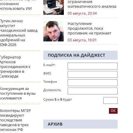
ограничения
осознанно
математического анализа
использовать ИИ
избирательных кампаний
05 августа, 20:34
Путин лично
Наступление
запустит
продолжится, пока
Находкинский завод
противник не признает
минеральных
стратегическое
удобрений на
03 августа, 16:01
поражение
ВЭФ-2026
ПОДПИСКА НА ДАЙДЖЕСТ
Губернатор
Артюхов
E-mail*:
присоединился к
тренировке в
ФИО
Салехарде
Телефон
Конкуренция за
Должность
поступление в вузы
усиливается
Сумма
5
и
0
будет
Волонтеры МГЕР
ликвидируют
последствия
АРХИВ
паводков в трех
регионах РФ