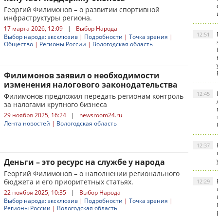
Георгий Филимонов – о развитии спортивной
инфраструктуры региона.
17 марта 2026, 12:09
|
Выбор Народа
12:51
Выбор народа: эксклюзив
|
Подробности
|
Точка зрения
|
Общество
|
Регионы России
|
Вологодская область
Филимонов заявил о необходимости
изменения налогового законодательства
12:45
Филимонов предложил передать регионам контроль
за налогами крупного бизнеса
29 ноября 2025, 16:24
|
newsroom24.ru
Лента новостей
|
Вологодская область
12:37
Деньги – это ресурс на службе у народа
Георгий Филимонов – о наполнении регионального
бюджета и его приоритетных статьях.
12:29
22 ноября 2025, 10:35
|
Выбор Народа
Выбор народа: эксклюзив
|
Подробности
|
Точка зрения
|
Регионы России
|
Вологодская область