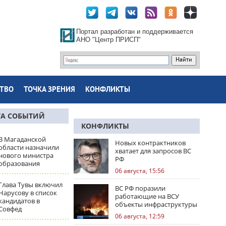
Портал разработан и поддерживается
АНО "Центр ПРИСП"
ТВО
ТОЧКА ЗРЕНИЯ
КОНФЛИКТЫ
ТА СОБЫТИЙ
КОНФЛИКТЫ
В Магаданской
Новых контрактников
области назначили
хватает для запросов ВС
нового министра
РФ
образования
06 августа, 15:56
Глава Тувы включил
ВС РФ поразили
Нарусову в список
работающие на ВСУ
кандидатов в
объекты инфраструктуры
Совфед
и центры логистики
06 августа, 12:59