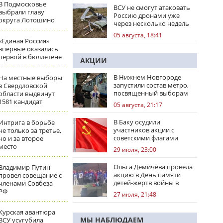
В Подмосковье
ВСУ не смогут атаковать
выбрали главу
Россию дронами уже
округа Лотошино
через несколько недель
05 августа, 18:41
«Единая Россия»
впервые оказалась
первой в бюллетене
АКЦИИ
В Нижнем Новгороде
На местные выборы
запустили состав метро,
в Свердловской
посвященный выборам
области выдвинут
1581 кандидат
05 августа, 21:17
В Баку осудили
Интрига в борьбе
участников акции с
не только за третье,
советскими флагами
но и за второе
место
29 июля, 23:00
Ольга Демичева провела
Владимир Путин
акцию в День памяти
провел совещание с
детей-жертв войны в
членами Совбеза
Донбассе
РФ
27 июля, 21:48
Курская авантюра
МЫ НАБЛЮДАЕМ
ВСУ усугубила