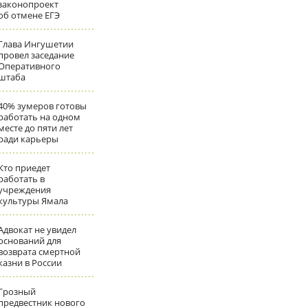
законопроект
об отмене ЕГЭ
Глава Ингушетии
провел заседание
Оперативного
штаба
40% зумеров готовы
работать на одном
месте до пяти лет
ради карьеры
Кто приедет
работать в
учреждения
культуры Ямала
Адвокат не увидел
оснований для
возврата смертной
казни в России
Грозный
предвестник нового