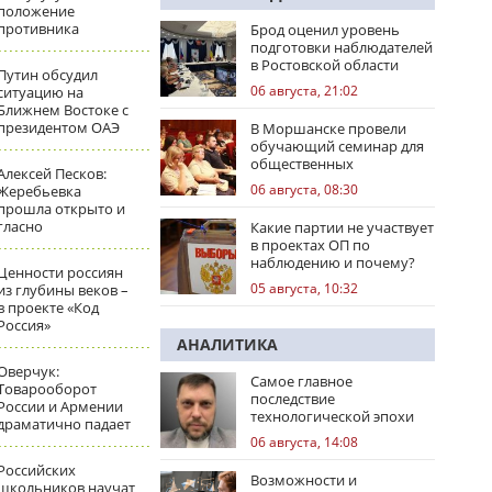
положение
противника
Брод оценил уровень
подготовки наблюдателей
в Ростовской области
Путин обсудил
06 августа, 21:02
ситуацию на
Ближнем Востоке с
президентом ОАЭ
В Моршанске провели
обучающий семинар для
общественных
Алексей Песков:
наблюдателей
06 августа, 08:30
Жеребьевка
прошла открыто и
гласно
Какие партии не участвует
в проектах ОП по
наблюдению и почему?
Ценности россиян
05 августа, 10:32
из глубины веков –
в проекте «Код
Россия»
АНАЛИТИКА
Оверчук:
Самое главное
Товарооборот
последствие
России и Армении
технологической эпохи
драматично падает
06 августа, 14:08
Российских
Возможности и
школьников научат