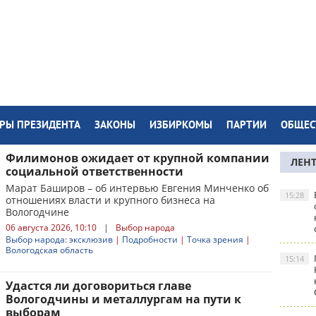
РЫ ПРЕЗИДЕНТА
ЗАКОНЫ
ИЗБИРКОМЫ
ПАРТИИ
ОБЩЕС
Филимонов ожидает от крупной компании
ЛЕН
социальной ответственности
Марат Баширов – об интервью Евгения Минченко об
15:28
отношениях власти и крупного бизнеса на
Вологодчине
06 августа 2026, 10:10
|
Выбор народа
Выбор народа: эксклюзив
|
Подробности
|
Точка зрения
|
Вологодская область
15:14
Удастся ли договориться главе
Вологодчины и металлургам на пути к
выборам