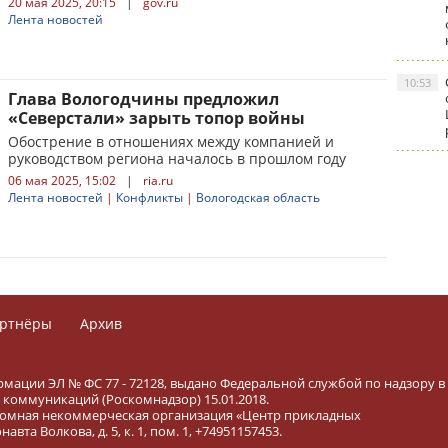
20 мая 2025, 20:15
|
gov.ru
Лента новостей
10:53
Глава Вологодчины предложил
«Северстали» зарыть топор войны
Обострение в отношениях между компанией и
руководством региона началось в прошлом году
06 мая 2025, 15:02
|
ria.ru
Лента новостей
|
Конфликты
|
Вологодская область
ртнёры
Архив
рмации ЭЛ № ФС 77 - 72128, выдано Федеральной службой по надзору в
коммуникаций (Роскомнадзор) 15.01.2018.
тономная некоммерческая организация «Центр прикладных
вта Волкова, д. 5, к. 1, пом. 1, +74951157453.