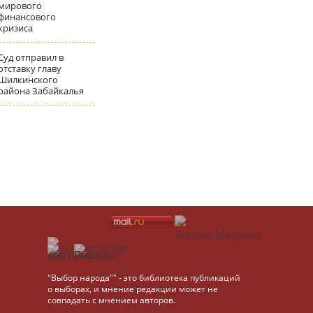
мирового
финансового
кризиса
Суд отправил в
отставку главу
Шилкинского
района Забайкалья
"Выбор народа"" - это библиотека публикаций
о выборах, и мнение редакции может не
совпадать с мнением авторов.