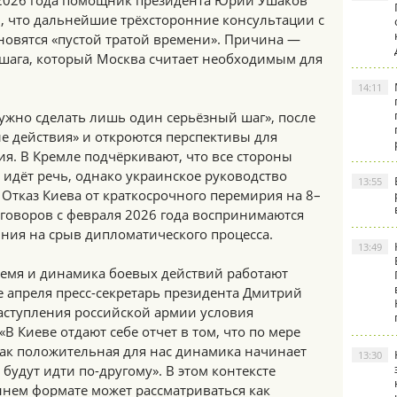
 2026 года помощник президента Юрий Ушаков
, что дальнейшие трёхсторонние консультации с
новятся «пустой тратой времени». Причина —
 шага, который Москва считает необходимым для
14:11
ужно сделать лишь один серьёзный шаг», после
е действия» и откроются перспективы для
я. В Кремле подчёркивают, что все стороны
 идёт речь, однако украинское руководство
13:55
. Отказ Киева от краткосрочного перемирия на 8–
реговоров с февраля 2026 года воспринимаются
ния на срыв дипломатического процесса.
13:49
ремя и динамика боевых действий работают
е апреля пресс-секретарь президента Дмитрий
наступления российской армии условия
«В Киеве отдают себе отчет в том, что по мере
как положительная для нас динамика начинает
13:30
будут идти по-другому». В этом контексте
ннем формате может рассматриваться как