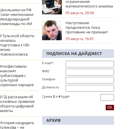
ограничения
математического анализа
Школьники из РФ
избирательных кампаний
05 августа, 20:34
стали чемпионами
Международной
Наступление
олимпиады по ИИ
продолжится, пока
противник не признает
В Тульской области
стратегическое
03 августа, 16:01
началась
поражение
подготовка к100-
летию
ПОДПИСКА НА ДАЙДЖЕСТ
Новомосковска
E-mail*:
Этнофестивали
знакомят
ФИО
кузбассовцев с
Телефон
культурой
коренных народов
Должность
В ГД рассказали об
Сумма
2
и
4
будет
основных правилах
оборота цифровой
валюты
АРХИВ
История кандидата
Куликова – не