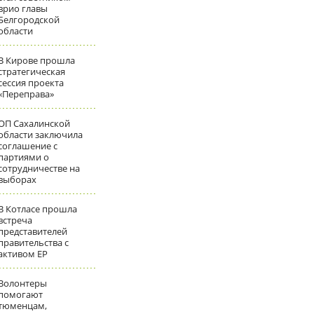
врио главы
Белгородской
области
В Кирове прошла
стратегическая
сессия проекта
«Переправа»
ОП Сахалинской
области заключила
соглашение с
партиями о
сотрудничестве на
выборах
В Котласе прошла
встреча
представителей
правительства с
активом ЕР
Волонтеры
помогают
тюменцам,