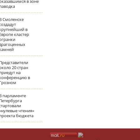
оказавшимся в зоне
паводка
В Смоленске
создадут
крупнейший в
Европе кластер
огранки
драгоценных
камней
Представители
около 20 стран
приедут на
конференцию в
Грозном
В парламенте
Петербурга
стартовали
«нулевые чтения»
проекта бюджета