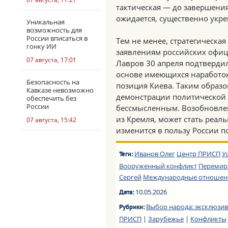
тактическая — до завершения
ожидается, существенно укре
Уникальная
возможность для
России вписаться в
Тем не менее, стратегическая
гонку ИИ
заявлениям российских офиц
07 августа, 17:01
Лавров 30 апреля подтвердил
основе имеющихся наработок
Безопасность на
позиция Киева. Таким образом
Кавказе невозможно
демонстрации политической 
обеспечить без
России
бессмысленным. Возобновлен
из Кремля, может стать реал
07 августа, 15:42
изменится в пользу России п
Иванов Олег
Центр ПРИСП
У
Теги:
Вооруженный конфликт
Перемир
Сергей
Международные отношен
10.05.2026
Дата:
Выбор народа: эксклюзив
Рубрики:
ПРИСП
|
Зарубежье
|
Конфликты