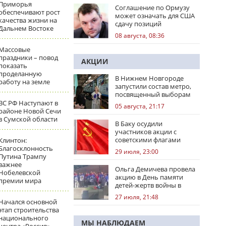
Приморья
Соглашение по Ормузу
обеспечивают рост
может означать для США
качества жизни на
сдачу позиций
Дальнем Востоке
08 августа, 08:36
Массовые
праздники – повод
АКЦИИ
показать
проделанную
В Нижнем Новгороде
работу на земле
запустили состав метро,
посвященный выборам
ВС РФ Наступают в
05 августа, 21:17
районе Новой Сечи
в Сумской области
В Баку осудили
участников акции с
советскими флагами
Клинтон:
Благосклонность
29 июля, 23:00
Путина Трампу
важнее
Ольга Демичева провела
Нобелевской
акцию в День памяти
премии мира
детей-жертв войны в
Донбассе
27 июля, 21:48
Начался основной
этап строительства
национального
МЫ НАБЛЮДАЕМ