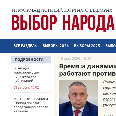
ВСЕ РАЗДЕЛЫ
ВЫБОРЫ 2026
ВЫБОРЫ 2025
ВЫБО
10 мая 2026, 10:30
ПОДРОБНОСТИ
Время и динамик
ЕС вводит
работают против
маркировку для
политических
публикаций
Полито
социал
08 августа, 15:02
как ко
Массовые праздники
перспе
– повод показать
урегул
проделанную работу
на земле