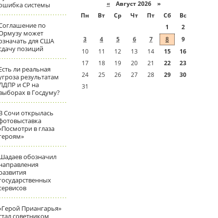
«
Август 2026 »
ошибка системы
Пн
Вт
Ср
Чт
Пт
Сб
Вс
Соглашение по
1
2
Ормузу может
3
4
5
6
7
8
9
означать для США
сдачу позиций
10
11
12
13
14
15
16
17
18
19
20
21
22
23
Есть ли реальная
24
25
26
27
28
29
30
угроза результатам
ЛДПР и СР на
31
выборах в Госдуму?
В Сочи открылась
фотовыставка
«Посмотри в глаза
героям»
Шадаев обозначил
направления
развития
государственных
сервисов
«Герой Приангарья»
стал советником