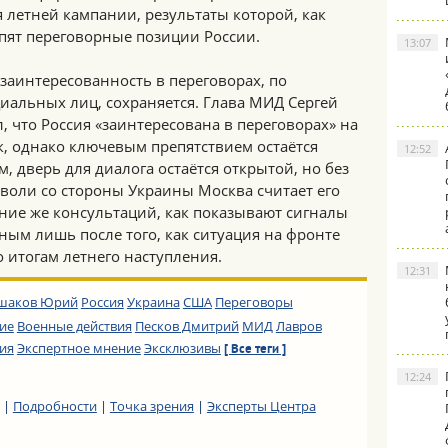
 летней кампании, результаты которой, как
пят переговорные позиции России.
13:07
 заинтересованность в переговорах, по
иальных лиц, сохраняется. Глава МИД Сергей
, что Россия «заинтересована в переговорах» на
, однако ключевым препятствием остаётся
12:52
, дверь для диалога остаётся открытой, но без
воли со стороны Украины Москва считает его
ие же консультаций, как показывают сигналы
ьным лишь после того, как ситуация на фронте
о итогам летнего наступления.
12:31
шаков Юрий
Россия
Украина
США
Переговоры
ие
Военные действия
Песков Дмитрий
МИД
Лавров
ия
Экспертное мнение
Эксклюзивы
[ Все теги ]
12:24
|
Подробности
|
Точка зрения
|
Эксперты Центра