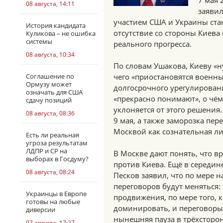
7 мая
08 августа, 14:11
заявил
участием США и Украины ста
История кандидата
отсутствие со стороны Киева
Куликова – не ошибка
системы
реального прогресса.
08 августа, 10:34
По словам Ушакова, Киеву «н
Соглашение по
чего «приостановятся военны
Ормузу может
долгосрочного урегулировани
означать для США
«прекрасно понимают», о чём
сдачу позиций
уклоняется от этого решения
08 августа, 08:36
9 мая, а также заморозка пе
Москвой как сознательная ли
Есть ли реальная
угроза результатам
ЛДПР и СР на
В Москве дают понять, что в
выборах в Госдуму?
против Киева. Ещё в середин
08 августа, 08:24
Песков заявил, что по мере 
переговоров будут меняться: 
Украинцы в Европе
продвижения, по мере того, 
готовы на любые
доминировать, и переговоры 
диверсии
нынешняя пауза в трёхсторо
07 августа, 17:27