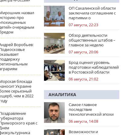
центра «Россия»
ОП Сахалинской области
Мирошник назвал
заключила соглашение с
историю про
партиями о
«похищенных
сотрудничестве на
07 августа, 22:23
детей» очередным
выборах
бредом
Обзор деятельности
общественных штабов –
Андрей Воробьев:
главное за неделю
Подмосковье
07 августа, 20:06
оказывает
поддержку
Брод оценил уровень
региональным
подготовки наблюдателей
аграриям
в Ростовской области
06 августа, 21:02
Морская блокада
наносит Украине
более серьезный
АНАЛИТИКА
ущерб, чем в 2022
году
Самое главное
последствие
Поздравление
технологической эпохи
губернатора
06 августа, 14:08
Приморского края с
Днем
Возможности и
физкультурника