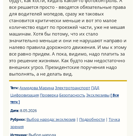
будут, как кости, кидать какой-то фотоконтроль. А
все решается просто - вводятся обязательные права
для водителей мопедов, сразу же таковых
становится критически меньше и вот это малое
количество ездит по проезжей части, уже не мешая
машинам. Хотя бы потому, что их стало
значительно меньше и они не нарушают направо и
налево правила дорожного движения. И мы к этому
все равно придем. А пока, видимо, надо платить за
это решение жизнями. Как будто нам недостаточно
внешних угроз. Президентские поручения надо
выполнять, а не делать вид.
Ахмедова Марина
Электротранспорт
ПДД
Теги:
Цифровизация
Проверка
Безопасность
Эксклюзивы
[ Все
теги ]
8.05.2026
Дата:
Выбор народа: эксклюзив
|
Подробности
|
Точка
Рубрики:
зрения
Выбор народа
Источник: