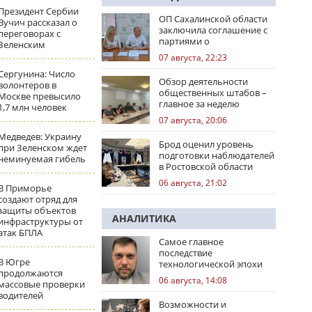
Президент Сербии
ОП Сахалинской области
Вучич рассказал о
заключила соглашение с
переговорах с
партиями о
Зеленским
сотрудничестве на
07 августа, 22:23
выборах
Сергунина: Число
Обзор деятельности
волонтеров в
общественных штабов –
Москве превысило
главное за неделю
1,7 млн человек
07 августа, 20:06
Медведев: Украину
Брод оценил уровень
при Зеленском ждет
подготовки наблюдателей
неминуемая гибель
в Ростовской области
06 августа, 21:02
В Приморье
создают отряд для
защиты объектов
АНАЛИТИКА
инфраструктуры от
атак БПЛА
Самое главное
последствие
В Югре
технологической эпохи
продолжаются
06 августа, 14:08
массовые проверки
водителей
Возможности и