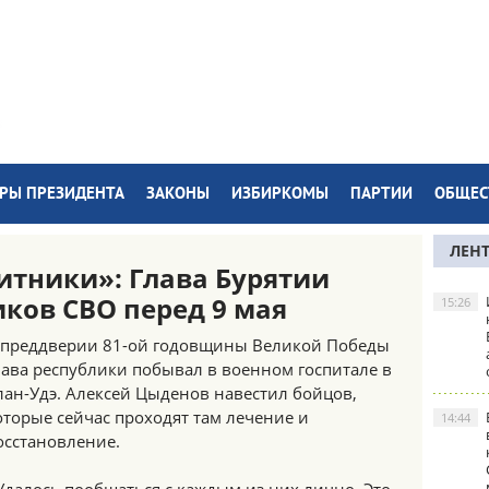
РЫ ПРЕЗИДЕНТА
ЗАКОНЫ
ИЗБИРКОМЫ
ПАРТИИ
ОБЩЕС
ЛЕН
тники»: Глава Бурятии
иков СВО перед 9 мая
15:26
 преддверии 81-ой годовщины Великой Победы
лава республики побывал в военном госпитале в
лан-Удэ. Алексей Цыденов навестил бойцов,
оторые сейчас проходят там лечение и
14:44
осстановление.