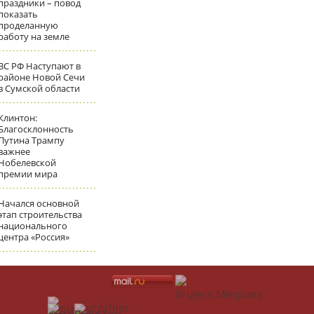
праздники – повод
показать
проделанную
работу на земле
ВС РФ Наступают в
районе Новой Сечи
в Сумской области
Клинтон:
Благосклонность
Путина Трампу
важнее
Нобелевской
премии мира
Начался основной
этап строительства
национального
центра «Россия»