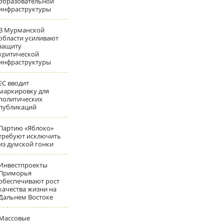
образовательной
инфраструктуры
В Мурманской
области усиливают
защиту
критической
инфраструктуры
ЕС вводит
маркировку для
политических
публикаций
Партию «Яблоко»
требуют исключить
из думской гонки
Инвестпроекты
Приморья
обеспечивают рост
качества жизни на
Дальнем Востоке
Массовые