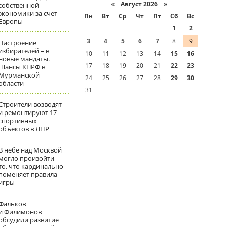
«
Август 2026 »
собственной
экономики за счет
Пн
Вт
Ср
Чт
Пт
Сб
Вс
Европы
1
2
3
4
5
6
7
8
9
Настроение
избирателей – в
10
11
12
13
14
15
16
новые мандаты.
17
18
19
20
21
22
23
Шансы КПРФ в
Мурманской
24
25
26
27
28
29
30
области
31
Строители возводят
и ремонтируют 17
спортивных
объектов в ЛНР
В небе над Москвой
могло произойти
то, что кардинально
поменяет правила
игры
Фальков
и Филимонов
обсудили развитие