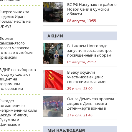
ВС РФ Наступают в районе
Новой Сечи в Сумской
Энергорынок за
области
неделю: Иран
08 августа, 13:55
поймал нефть на
Ормуз
АКЦИИ
Формат
самозанятого
В Нижнем Новгороде
делает человека
запустили состав метро,
готовым к любым
посвященный выборам
кризисам
05 августа, 21:17
В ДНР на выборах в
В Баку осудили
Госдуму сделают
участников акции с
акцент на
советскими флагами
досрочном
голосовании
29 июля, 23:00
Ольга Демичева провела
РФ ждет
акцию в День памяти
соглашения о
детей-жертв войны в
неприменении силы
Донбассе
между Тбилиси,
27 июля, 21:48
Сухумом и
Цхинвалом
МЫ НАБЛЮДАЕМ