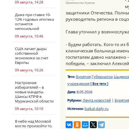
-
09 августа, 14:28
Правительство Бурятии
м
защитники Отечества. Полны 
Даже при ставке 10-
руководитель региона в соцс
12% годовых ипотека
останется
непосильной
Глава уточнил у военнослужа
09 августа, 10:46
- Будем работать. Кого-то из
США латает дыры
клиническая больница имен
собственной
госпиталем давно налажено 
экономики за счет
Европы
победим, – заключил Алексе
09 августа, 10:26
Бурятия
Губернатор
Цыденов
Теги:
Настроение
учреждения
[ Все теги ]
избирателей – в
новые мандаты.
8.05.2026
Дата:
Шансы КПРФ в
Лента новостей
|
Буряти
Мурманской области
Рубрики:
baikal-daily.ru
09 августа, 10:10
Источник:
В небе над Москвой
могло произойти то,