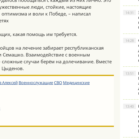
 Удалось пообщаться с каждым из них лично. Это
ужественные люди, стойкие, настоящие
14:31
оптимизма и воли к Победе, – написал
етях
щих, какая помощь им требуется.
14:28
 бойцов на лечение забирает республиканская
и Семашко. Взаимодействие с военным
– сложные случаи берём на долечивание. Вместе
й Цыденов.
13:51
 Алексей
Военнослужащие
СВО
Медицинские
13:40
я