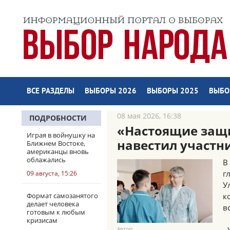
ВСЕ РАЗДЕЛЫ
ВЫБОРЫ 2026
ВЫБОРЫ 2025
ВЫБО
08 мая 2026, 16:38
ПОДРОБНОСТИ
«Настоящие защи
Играя в войнушку на
навестил участн
Ближнем Востоке,
американцы вновь
облажались
В
г
09 августа, 15:26
У
Формат самозанятого
к
делает человека
в
готовым к любым
кризисам
Автор: