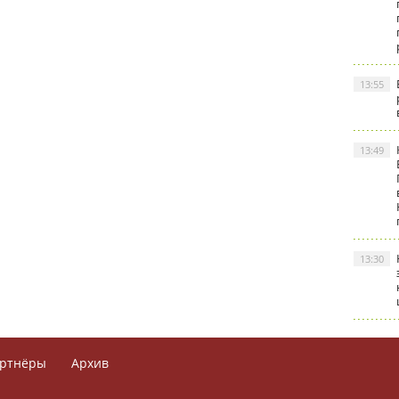
13:55
13:49
13:30
ртнёры
Архив