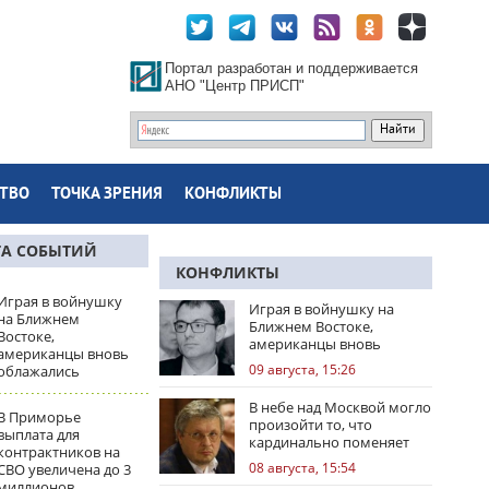
Портал разработан и поддерживается
АНО "Центр ПРИСП"
ТВО
ТОЧКА ЗРЕНИЯ
КОНФЛИКТЫ
ТА СОБЫТИЙ
КОНФЛИКТЫ
Играя в войнушку
Играя в войнушку на
на Ближнем
Ближнем Востоке,
Востоке,
американцы вновь
американцы вновь
облажались
09 августа, 15:26
облажались
В небе над Москвой могло
В Приморье
произойти то, что
выплата для
кардинально поменяет
контрактников на
правила игры
08 августа, 15:54
СВО увеличена до 3
миллионов