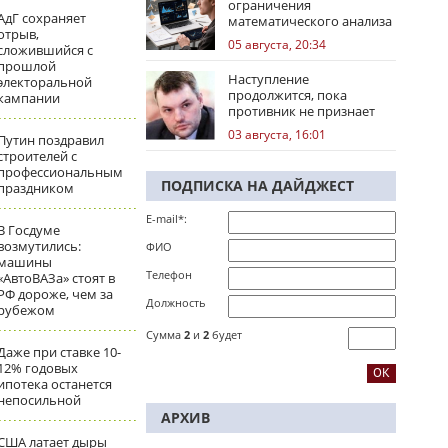
ограничения
АдГ сохраняет
математического анализа
отрыв,
избирательных кампаний
05 августа, 20:34
сложившийся с
прошлой
Наступление
электоральной
продолжится, пока
кампании
противник не признает
стратегическое
03 августа, 16:01
Путин поздравил
поражение
строителей с
профессиональным
ПОДПИСКА НА ДАЙДЖЕСТ
праздником
E-mail*:
В Госдуме
возмутились:
ФИО
машины
Телефон
«АвтоВАЗа» стоят в
РФ дороже, чем за
Должность
рубежом
Сумма
2
и
2
будет
Даже при ставке 10-
12% годовых
ипотека останется
непосильной
АРХИВ
США латает дыры