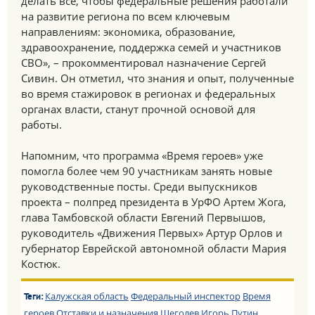
делать все, чтобы федеральные решения работали
на развитие региона по всем ключевым
направлениям: экономика, образование,
здравоохранение, поддержка семей и участников
СВО», – прокомментировал назначение Сергей
Сивин. Он отметил, что знания и опыт, полученные
во время стажировок в регионах и федеральных
органах власти, станут прочной основой для
работы.
Напомним, что программа «Время героев» уже
помогла более чем 90 участникам занять новые
руководственные посты. Среди выпускников
проекта – полпред президента в УрФО Артем Жога,
глава Тамбовской области Евгений Первышов,
руководитель «Движения Первых» Артур Орлов и
губернатор Еврейской автономной области Мария
Костюк.
Калужская область
Федеральный инспектор
Время
Теги:
героев
Отставки и назначения
Щеголев Игорь
Путин