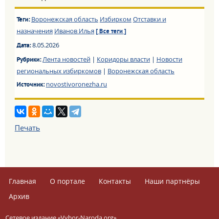
Воронежская область
Избирком
Отставки и
Теги:
назначения
Иванов Илья
[ Все теги ]
8.05.2026
Дата:
Лента новостей
|
Коридоры власти
|
Новости
Рубрики:
региональных избиркомов
|
Воронежская область
novostivoronezha.ru
Источник:
Печать
Главная
О портале
Контакты
Наши партнёры
Архив
Сетевое издание «Vybor-Naroda.org».