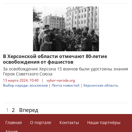
В Херсонской области отмечают 80-летие
освобождения от фашистов
За освобождение Херсона 15 воинов были удостоены знания
Героя Советского Союза
13 марта 2024, 10:40
|
vybor-naroda.org
Выбор народа: эксклюзив
|
Лента новостей
|
Херсонская область
1
2
Вперед
Главная
О портале
Контакты
Наши партнёры
Архив