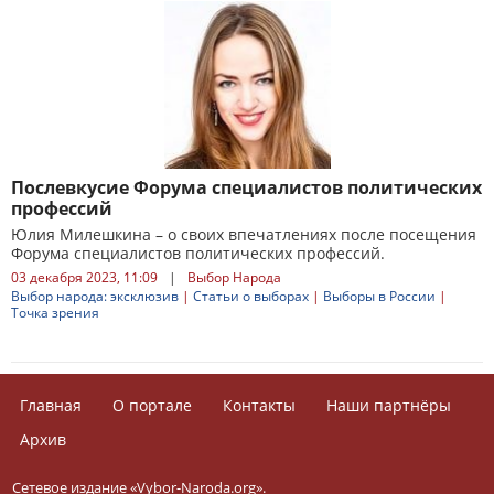
Послевкусие Форума специалистов политических
профессий
Юлия Милешкина – о своих впечатлениях после посещения
Форума специалистов политических профессий.
03 декабря 2023, 11:09
|
Выбор Народа
Выбор народа: эксклюзив
|
Статьи о выборах
|
Выборы в России
|
Точка зрения
Главная
О портале
Контакты
Наши партнёры
Архив
Сетевое издание «Vybor-Naroda.org».