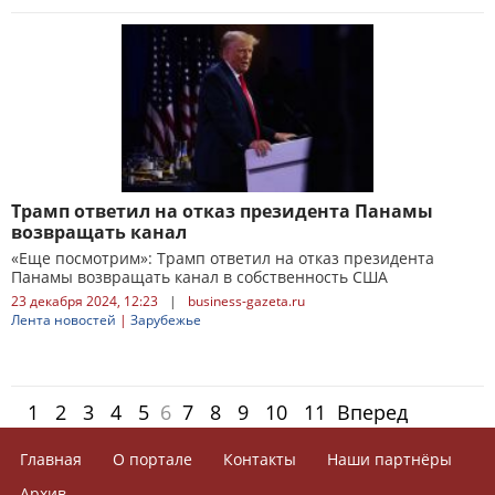
Трамп ответил на отказ президента Панамы
возвращать канал
«Еще посмотрим»: Трамп ответил на отказ президента
Панамы возвращать канал в собственность США
23 декабря 2024, 12:23
|
business-gazeta.ru
Лента новостей
|
Зарубежье
1
2
3
4
5
6
7
8
9
10
11
Вперед
Главная
О портале
Контакты
Наши партнёры
Архив