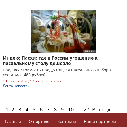
Индекс Пасхи: где в России угощение к
пасхальному столу дешевле
Средняя стоимость продуктов для пасхального набора
составила 486 рублей
10 апреля 2026, 17:56
|
ura.news
Лента новостей
1
2
3
4
5
6
7
8
9
10
...
27
Вперед
Главная
О портале
Контакты
Наши партнёры