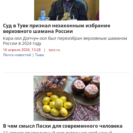
Суд в Туве признал незаконным избрание
верховного шамана России
Кара-оол Допчун-оол был переизбран верховным шаманом
России в 2024 году
16 апреля 2026, 13:28
|
tass.ru
Лента новостей
|
Тыва
В чем смысл Пасхи для современного человека
12 апреля православный мир встречает свой самый