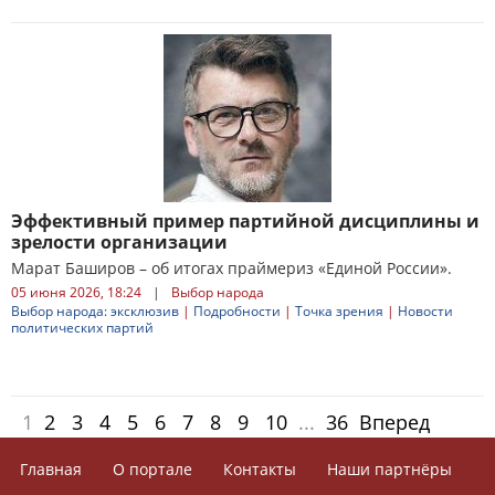
Эффективный пример партийной дисциплины и
зрелости организации
Марат Баширов – об итогах праймериз «Единой России».
05 июня 2026, 18:24
|
Выбор народа
Выбор народа: эксклюзив
|
Подробности
|
Точка зрения
|
Новости
политических партий
1
2
3
4
5
6
7
8
9
10
...
36
Вперед
Главная
О портале
Контакты
Наши партнёры