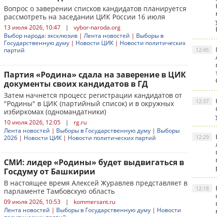
Вопрос о заверении списков кандидатов планируется
рассмотреть на заседании ЦИК России 16 июля
13 июля 2026, 10:47
|
vybor-naroda.org
Выбор народа: эксклюзив
|
Лента новостей
|
Выборы в
Государственную думу
|
Новости ЦИК
|
Новости политических
партий
12:45
Партия «Родина» сдала на заверение в ЦИК
документы своих кандидатов в ГД
Затем начнется процесс регистрации кандидатов от
12:37
"Родины" в ЦИК (партийный список) и в окружных
избиркомах (одномандатники)
10 июля 2026, 12:05
|
rg.ru
Лента новостей
|
Выборы в Государственную думу
|
Выборы
12:29
2026
|
Новости ЦИК
|
Новости политических партий
СМИ: лидер «Родины» будет выдвигаться в
Госдуму от Башкирии
В настоящее время Алексей Журавлев представляет в
12:18
парламенте Тамбовскую область
09 июля 2026, 10:53
|
kommersant.ru
Лента новостей
|
Выборы в Государственную думу
|
Новости