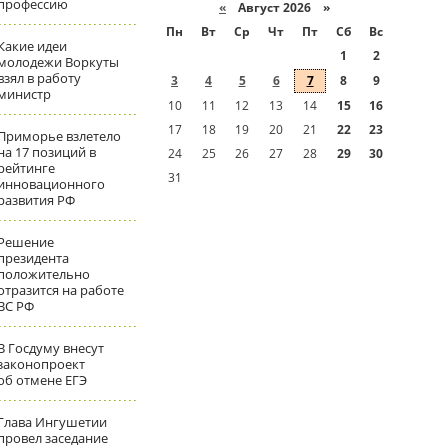
профессию
«
Август 2026 »
Пн
Вт
Ср
Чт
Пт
Сб
Вс
Какие идеи
1
2
молодежи Воркуты
взял в работу
3
4
5
6
7
8
9
министр
10
11
12
13
14
15
16
17
18
19
20
21
22
23
Приморье взлетело
на 17 позиций в
24
25
26
27
28
29
30
рейтинге
31
инновационного
развития РФ
Решение
президента
положительно
отразится на работе
ВС РФ
В Госдуму внесут
законопроект
об отмене ЕГЭ
Глава Ингушетии
провел заседание