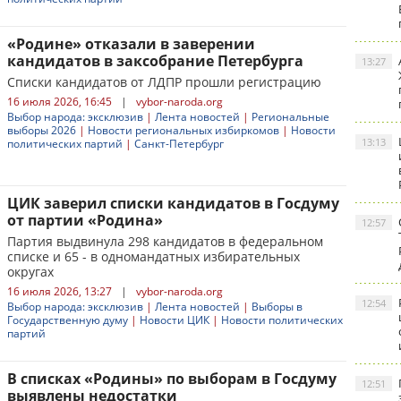
«Родине» отказали в заверении
кандидатов в заксобрание Петербурга
13:27
Списки кандидатов от ЛДПР прошли регистрацию
16 июля 2026, 16:45
|
vybor-naroda.org
Выбор народа: эксклюзив
|
Лента новостей
|
Региональные
выборы 2026
|
Новости региональных избиркомов
|
Новости
13:13
политических партий
|
Санкт-Петербург
ЦИК заверил списки кандидатов в Госдуму
от партии «Родина»
12:57
Партия выдвинула 298 кандидатов в федеральном
списке и 65 - в одномандатных избирательных
округах
16 июля 2026, 13:27
|
vybor-naroda.org
12:54
Выбор народа: эксклюзив
|
Лента новостей
|
Выборы в
Государственную думу
|
Новости ЦИК
|
Новости политических
партий
В списках «Родины» по выборам в Госдуму
12:51
выявлены недостатки