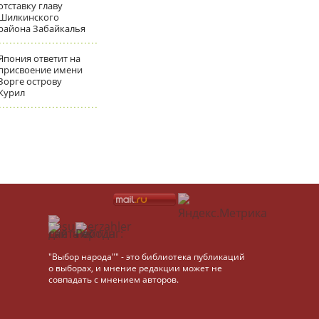
отставку главу
Шилкинского
района Забайкалья
Япония ответит на
присвоение имени
Зорге острову
Курил
"Выбор народа"" - это библиотека публикаций
о выборах, и мнение редакции может не
совпадать с мнением авторов.