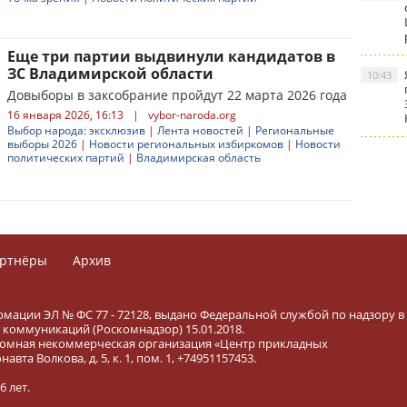
Еще три партии выдвинули кандидатов в
ЗС Владимирской области
10:43
Довыборы в заксобрание пройдут 22 марта 2026 года
16 января 2026, 16:13
|
vybor-naroda.org
Выбор народа: эксклюзив
|
Лента новостей
|
Региональные
выборы 2026
|
Новости региональных избиркомов
|
Новости
политических партий
|
Владимирская область
ртнёры
Архив
рмации ЭЛ № ФС 77 - 72128, выдано Федеральной службой по надзору в
коммуникаций (Роскомнадзор) 15.01.2018.
тономная некоммерческая организация «Центр прикладных
вта Волкова, д. 5, к. 1, пом. 1, +74951157453.
 лет.