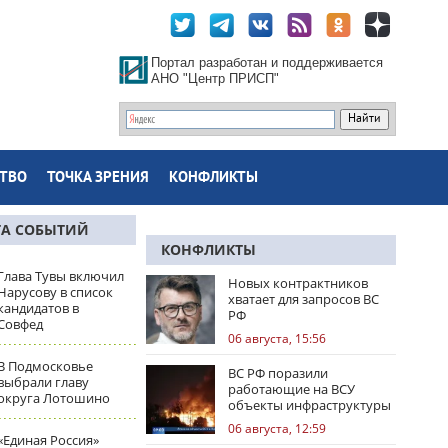
Портал разработан и поддерживается
АНО "Центр ПРИСП"
ТВО
ТОЧКА ЗРЕНИЯ
КОНФЛИКТЫ
ТА СОБЫТИЙ
КОНФЛИКТЫ
Глава Тувы включил
Новых контрактников
Нарусову в список
хватает для запросов ВС
кандидатов в
РФ
Совфед
06 августа, 15:56
В Подмосковье
ВС РФ поразили
выбрали главу
работающие на ВСУ
округа Лотошино
объекты инфраструктуры
и центры логистики
06 августа, 12:59
«Единая Россия»