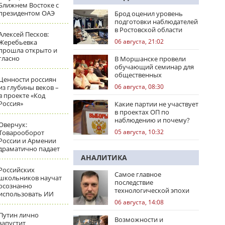
Ближнем Востоке с
президентом ОАЭ
Брод оценил уровень
подготовки наблюдателей
в Ростовской области
Алексей Песков:
06 августа, 21:02
Жеребьевка
прошла открыто и
гласно
В Моршанске провели
обучающий семинар для
общественных
Ценности россиян
наблюдателей
06 августа, 08:30
из глубины веков –
в проекте «Код
Россия»
Какие партии не участвует
в проектах ОП по
наблюдению и почему?
Оверчук:
05 августа, 10:32
Товарооборот
России и Армении
драматично падает
АНАЛИТИКА
Российских
Самое главное
школьников научат
последствие
осознанно
технологической эпохи
использовать ИИ
06 августа, 14:08
Путин лично
Возможности и
запустит