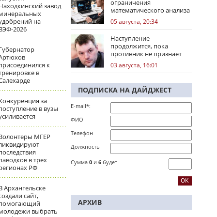
ограничения
Находкинский завод
математического анализа
минеральных
избирательных кампаний
удобрений на
05 августа, 20:34
ВЭФ-2026
Наступление
продолжится, пока
Губернатор
противник не признает
Артюхов
стратегическое
присоединился к
03 августа, 16:01
поражение
тренировке в
Салехарде
ПОДПИСКА НА ДАЙДЖЕСТ
Конкуренция за
E-mail*:
поступление в вузы
усиливается
ФИО
Телефон
Волонтеры МГЕР
ликвидируют
Должность
последствия
паводков в трех
Сумма
0
и
6
будет
регионах РФ
В Архангельске
создали сайт,
АРХИВ
помогающий
молодежи выбрать