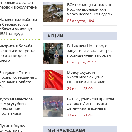
впервые оказалась
ВСУ не смогут атаковать
первой в бюллетене
Россию дронами уже
через несколько недель
На местные выборы
05 августа, 18:41
в Свердловской
области выдвинут
1581 кандидат
АКЦИИ
В Нижнем Новгороде
Интрига в борьбе
запустили состав метро,
не только за третье,
посвященный выборам
но и за второе
место
05 августа, 21:17
В Баку осудили
Владимир Путин
участников акции с
провел совещание с
советскими флагами
членами Совбеза
РФ
29 июля, 23:00
Ольга Демичева провела
Курская авантюра
акцию в День памяти
ВСУ усугубила
детей-жертв войны в
положение
Донбассе
противника
27 июля, 21:48
Путин обсудил
МЫ НАБЛЮДАЕМ
ситуацию на