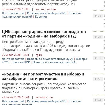
региональным отделением партии «Родина»
30 июля 2026, 10:09
|
kommersant.ru
Лента новостей
|
Региональные выборы 2026
|
Новости
14:35
политических партий
|
Карелия
ЦИК зарегистрировал список кандидатов
от партии «Родина» на выборах в ГД
14:23
Центризбирком на заседании в среду
зарегистрировал список из 296 кандидатов от партии
"Родина" на выборах в Госдуму девятого созыва
29 июля 2026, 17:31
|
rg.ru
14:10
Лента новостей
|
Выборы в Государственную думу
|
Выборы
2026
|
Новости ЦИК
|
Новости политических партий
«Родина» не примет участие в выборах в
заксобрания пяти регионов
13:56
Партия не смогла собрать необходимое количество
подписей в Приморье, Оренбургской области и
Башкирии
29 июля 2026, 10:44
|
vedomosti.ru
13:41
Лента новостей
|
Региональные выборы 2026
|
Новости
политических партий