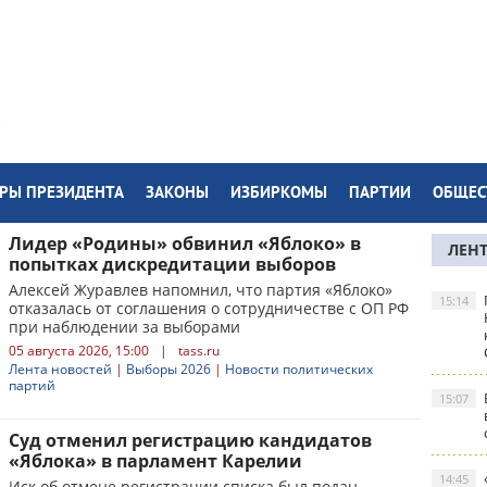
РЫ ПРЕЗИДЕНТА
ЗАКОНЫ
ИЗБИРКОМЫ
ПАРТИИ
ОБЩЕС
Лидер «Родины» обвинил «Яблоко» в
ЛЕН
попытках дискредитации выборов
Алексей Журавлев напомнил, что партия «Яблоко»
15:14
отказалась от соглашения о сотрудничестве с ОП РФ
при наблюдении за выборами
05 августа 2026, 15:00
|
tass.ru
Лента новостей
|
Выборы 2026
|
Новости политических
партий
15:07
Суд отменил регистрацию кандидатов
«Яблока» в парламент Карелии
14:45
Иск об отмене регистрации списка был подан