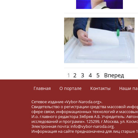
1
2
3
4
5
Вперед
Главная
О портале
Контакты
Наши па
Сетевое издание «Vybor-Naroda.org».
Свидетельство о регистрации средства массовой инфо
сфере связи, информационных технологий и массовых 
И.о. главного редактора Зябрев А.Б. Учредитель: Ав
исследований и программ». 125299, г.Москва, ул. Космона
Электронная почта: info@vybor-naroda.org.
Информация на сайте предназначена для лиц старше 16