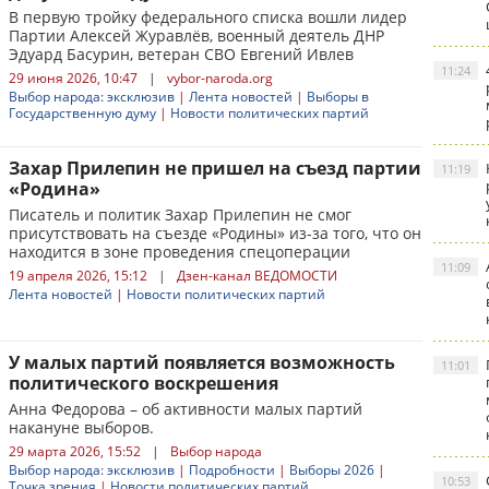
В первую тройку федерального списка вошли лидер
Партии Алексей Журавлёв, военный деятель ДНР
Эдуард Басурин, ветеран СВО Евгений Ивлев
11:24
29 июня 2026, 10:47
|
vybor-naroda.org
Выбор народа: эксклюзив
|
Лента новостей
|
Выборы в
Государственную думу
|
Новости политических партий
Захар Прилепин не пришел на съезд партии
11:19
«Родина»
Писатель и политик Захар Прилепин не смог
присутствовать на съезде «Родины» из-за того, что он
находится в зоне проведения спецоперации
11:09
19 апреля 2026, 15:12
|
Дзен-канал ВЕДОМОСТИ
Лента новостей
|
Новости политических партий
У малых партий появляется возможность
11:01
политического воскрешения
Анна Федорова – об активности малых партий
накануне выборов.
29 марта 2026, 15:52
|
Выбор народа
Выбор народа: эксклюзив
|
Подробности
|
Выборы 2026
|
10:53
Точка зрения
|
Новости политических партий