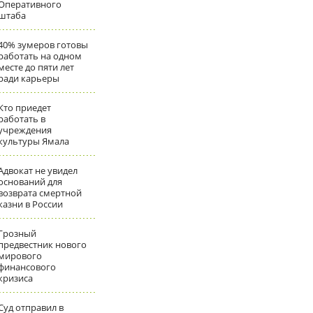
Оперативного
штаба
40% зумеров готовы
работать на одном
месте до пяти лет
ради карьеры
Кто приедет
работать в
учреждения
культуры Ямала
Адвокат не увидел
оснований для
возврата смертной
казни в России
Грозный
предвестник нового
мирового
финансового
кризиса
Суд отправил в