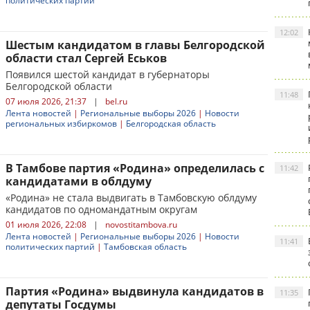
политических партий
12:02
Шестым кандидатом в главы Белгородской
области стал Сергей Еськов
Появился шестой кандидат в губернаторы
Белгородской области
11:48
07 июля 2026, 21:37
|
bel.ru
Лента новостей
|
Региональные выборы 2026
|
Новости
региональных избиркомов
|
Белгородская область
В Тамбове партия «Родина» определилась с
11:42
кандидатами в облдуму
«Родина» не стала выдвигать в Тамбовскую облдуму
кандидатов по одномандатным округам
01 июля 2026, 22:08
|
novostitambova.ru
Лента новостей
|
Региональные выборы 2026
|
Новости
11:41
политических партий
|
Тамбовская область
Партия «Родина» выдвинула кандидатов в
11:35
депутаты Госдумы