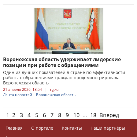
Воронежская область удерживает лидерские
позиции при работе с обращениями
Один из лучших показателей в стране по эффективности
работы с обращениями граждан продемонстрировала
Воронежская область
21 апреля 2026, 18:54
|
rg.ru
Лента новостей
|
Воронежская область
1
2
3
4
5
6
7
8
9
10
...
18
Вперед
Главная
О портале
Контакты
Наши партнёры