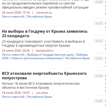
16:38
из-за продолжительных перебоев со светом
официально введен режим чрезвычайной ситуации
26 июля 2026, 15:14
|
rusvesna.su
Лента новостей
|
Республика Крым
16:27
На выборы в Госдуму от Крыма заявились
23 кандидата
23 кандидата планируют участвовать в выборах в
16:12
Госдуму в одномандатных округах Крыма
23 июля 2026, 20:26
|
kianews24.ru
Лента новостей
|
Выборы в Государственную думу
|
Выборы
2026
|
Новости региональных избиркомов
|
Республика Крым
16:02
ВСУ атаковали энергообъекты Крымского
15:42
полуострова
Ночью 18 июля ВСУ атаковали энергетические
объекты в восточном Крыму
18 июля 2026, 14:55
|
ura.news
Лента новостей
|
Республика Крым
15:28