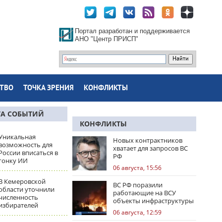
Портал разработан и поддерживается
АНО "Центр ПРИСП"
ТВО
ТОЧКА ЗРЕНИЯ
КОНФЛИКТЫ
ТА СОБЫТИЙ
КОНФЛИКТЫ
Уникальная
Новых контрактников
возможность для
хватает для запросов ВС
России вписаться в
РФ
гонку ИИ
06 августа, 15:56
В Кемеровской
ВС РФ поразили
области уточнили
работающие на ВСУ
численность
объекты инфраструктуры
избирателей
и центры логистики
06 августа, 12:59