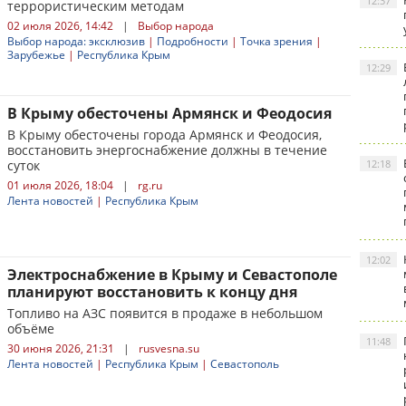
12:37
террористическим методам
02 июля 2026, 14:42
|
Выбор народа
Выбор народа: эксклюзив
|
Подробности
|
Точка зрения
|
Зарубежье
|
Республика Крым
12:29
В Крыму обесточены Армянск и Феодосия
В Крыму обесточены города Армянск и Феодосия,
восстановить энергоснабжение должны в течение
суток
12:18
01 июля 2026, 18:04
|
rg.ru
Лента новостей
|
Республика Крым
12:02
Электроснабжение в Крыму и Севастополе
планируют восстановить к концу дня
Топливо на АЗС появится в продаже в небольшом
объёме
11:48
30 июня 2026, 21:31
|
rusvesna.su
Лента новостей
|
Республика Крым
|
Севастополь