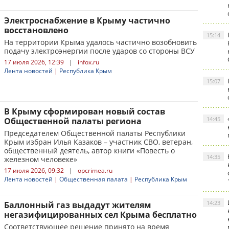
Электроснабжение в Крыму частично
восстановлено
15:14
На территории Крыма удалось частично возобновить
подачу электроэнергии после ударов со стороны ВСУ
17 июля 2026, 12:39
|
infox.ru
Лента новостей
|
Республика Крым
15:07
В Крыму сформирован новый состав
14:45
Общественной палаты региона
Председателем Общественной палаты Республики
Крым избран Илья Казаков – участник СВО, ветеран,
общественный деятель, автор книги «Повесть о
14:35
железном человеке»
17 июля 2026, 09:32
|
opcrimea.ru
Лента новостей
|
Общественная палата
|
Республика Крым
14:23
Баллонный газ выдадут жителям
негазифицированных сел Крыма бесплатно
Соответствующее решение принято на время