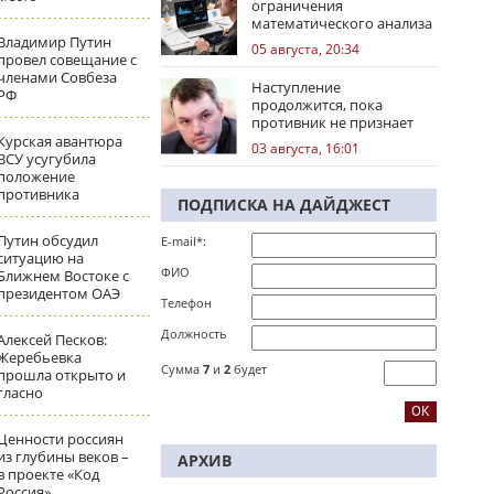
ограничения
математического анализа
избирательных кампаний
Владимир Путин
05 августа, 20:34
провел совещание с
членами Совбеза
Наступление
РФ
продолжится, пока
противник не признает
стратегическое
Курская авантюра
03 августа, 16:01
поражение
ВСУ усугубила
положение
противника
ПОДПИСКА НА ДАЙДЖЕСТ
Путин обсудил
E-mail*:
ситуацию на
ФИО
Ближнем Востоке с
президентом ОАЭ
Телефон
Должность
Алексей Песков:
Жеребьевка
Сумма
7
и
2
будет
прошла открыто и
гласно
Ценности россиян
из глубины веков –
АРХИВ
в проекте «Код
Россия»