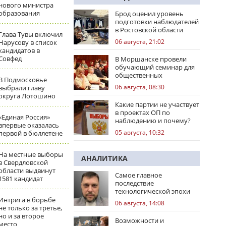
нового министра
образования
Брод оценил уровень
подготовки наблюдателей
в Ростовской области
Глава Тувы включил
06 августа, 21:02
Нарусову в список
кандидатов в
Совфед
В Моршанске провели
обучающий семинар для
общественных
В Подмосковье
наблюдателей
06 августа, 08:30
выбрали главу
округа Лотошино
Какие партии не участвует
в проектах ОП по
«Единая Россия»
наблюдению и почему?
впервые оказалась
05 августа, 10:32
первой в бюллетене
На местные выборы
АНАЛИТИКА
в Свердловской
области выдвинут
Самое главное
1581 кандидат
последствие
технологической эпохи
Интрига в борьбе
06 августа, 14:08
не только за третье,
но и за второе
Возможности и
место