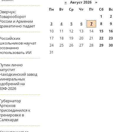
«
Август 2026 »
Пн
Вт
Ср
Чт
Пт
Сб
Вс
Оверчук:
Товарооборот
1
2
России и Армении
3
4
5
6
7
8
9
драматично падает
10
11
12
13
14
15
16
Российских
17
18
19
20
21
22
23
школьников научат
24
25
26
27
28
29
30
осознанно
использовать ИИ
31
Путин лично
запустит
Находкинский завод
минеральных
удобрений на
ВЭФ-2026
Губернатор
Артюхов
присоединился к
тренировке в
Салехарде