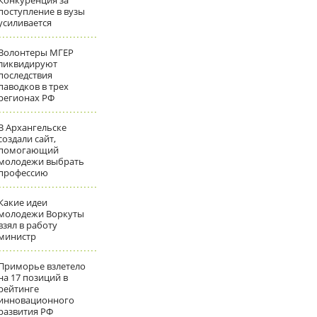
Конкуренция за
поступление в вузы
усиливается
Волонтеры МГЕР
ликвидируют
последствия
паводков в трех
регионах РФ
В Архангельске
создали сайт,
помогающий
молодежи выбрать
профессию
Какие идеи
молодежи Воркуты
взял в работу
министр
Приморье взлетело
на 17 позиций в
рейтинге
инновационного
развития РФ