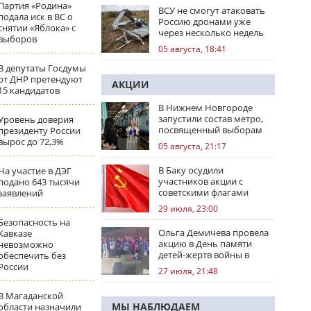
Партия «Родина»
ВСУ не смогут атаковать
подала иск в ВС о
Россию дронами уже
снятии «Яблока» с
через несколько недель
выборов
05 августа, 18:41
В депутаты Госдумы
от ДНР претендуют
АКЦИИ
15 кандидатов
В Нижнем Новгороде
запустили состав метро,
Уровень доверия
посвященный выборам
президенту России
вырос до 72,3%
05 августа, 21:17
В Баку осудили
На участие в ДЭГ
участников акции с
подано 643 тысячи
советскими флагами
заявлений
29 июля, 23:00
Безопасность на
Ольга Демичева провела
Кавказе
акцию в День памяти
невозможно
детей-жертв войны в
обеспечить без
Донбассе
России
27 июля, 21:48
В Магаданской
МЫ НАБЛЮДАЕМ
области назначили