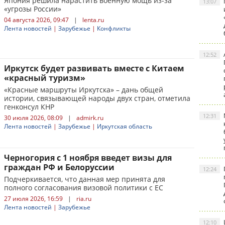
Япония решила нарастить военную мощь из-за
13:07
«угрозы России»
04 августа 2026, 09:47
|
lenta.ru
Лента новостей
|
Зарубежье
|
Конфликты
12:52
Иркутск будет развивать вместе с Китаем
«красный туризм»
«Красные маршруты Иркутска» – дань общей
истории, связывающей народы двух стран, отметила
генконсул КНР
12:31
30 июля 2026, 08:09
|
admirk.ru
Лента новостей
|
Зарубежье
|
Иркутская область
Черногория с 1 ноября введет визы для
граждан РФ и Белоруссии
12:24
Подчеркивается, что данная мер принята для
полного согласования визовой политики с ЕС
27 июля 2026, 16:59
|
ria.ru
Лента новостей
|
Зарубежье
12:10