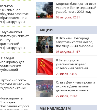
Морская блокада наносит
Фальков
Украине более серьезный
и Филимонов
ущерб, чем в 2022 году
обсудили развитие
08 августа, 12:31
образовательной
инфраструктуры
АКЦИИ
В Мурманской
области усиливают
В Нижнем Новгороде
защиту
запустили состав метро,
критической
посвященный выборам
инфраструктуры
05 августа, 21:17
ЕС вводит
В Баку осудили
маркировку для
участников акции с
политических
советскими флагами
публикаций
29 июля, 23:00
Партию «Яблоко»
Ольга Демичева провела
требуют исключить
акцию в День памяти
из думской гонки
детей-жертв войны в
Донбассе
27 июля, 21:48
Инвестпроекты
Приморья
обеспечивают рост
МЫ НАБЛЮДАЕМ