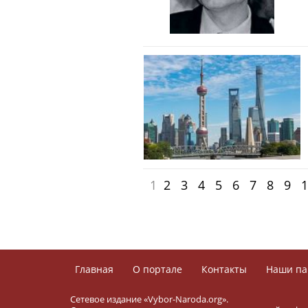
1
2
3
4
5
6
7
8
9
1
Главная
О портале
Контакты
Наши па
Сетевое издание «Vybor-Naroda.org».