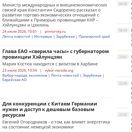
08:36
Министр международных и внешнеэкономических
связей края Константин Сидоренко рассказал о
развитии торгово-экономических отношений с
ближайшими к Приморью провинциями КНР –
Хэйлунцзян и Цзилинь
08:24
24 июля 2026, 10:01
|
primorsky.ru
Лента новостей
|
Интервью
|
Зарубежье
|
Приморский край
Глава ЕАО «сверила часы» с губернатором
провинции Хэйлунцзян
23:01
Мария Костюк находится с визитом в Харбине
23 июля 2026, 10:54
|
vybor-naroda.org
Выбор народа: эксклюзив
|
Лента новостей
|
Зарубежье
|
Еврейская АО
22:49
Для конкуренции с Китаем Германии
нужен и доступ к дешевым базовым
ресурсам
22:42
Евгений Огородников - о том, как влияет энергетика
на состояние немецкой экономики