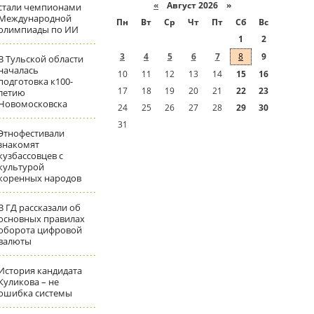
«
Август 2026 »
стали чемпионами
Международной
Пн
Вт
Ср
Чт
Пт
Сб
Вс
олимпиады по ИИ
1
2
3
4
5
6
7
8
9
В Тульской области
началась
10
11
12
13
14
15
16
подготовка к100-
17
18
19
20
21
22
23
летию
Новомосковска
24
25
26
27
28
29
30
31
Этнофестивали
знакомят
кузбассовцев с
культурой
коренных народов
В ГД рассказали об
основных правилах
оборота цифровой
валюты
История кандидата
Куликова – не
ошибка системы