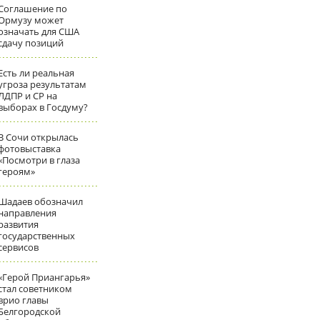
Соглашение по
Ормузу может
означать для США
сдачу позиций
Есть ли реальная
угроза результатам
ЛДПР и СР на
выборах в Госдуму?
В Сочи открылась
фотовыставка
«Посмотри в глаза
героям»
Шадаев обозначил
направления
развития
государственных
сервисов
«Герой Приангарья»
стал советником
врио главы
Белгородской