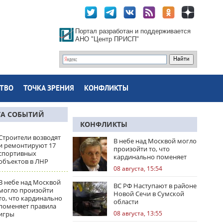
Портал разработан и поддерживается
АНО "Центр ПРИСП"
ТВО
ТОЧКА ЗРЕНИЯ
КОНФЛИКТЫ
ТА СОБЫТИЙ
КОНФЛИКТЫ
Строители возводят
В небе над Москвой могло
и ремонтируют 17
произойти то, что
спортивных
кардинально поменяет
объектов в ЛНР
правила игры
08 августа, 15:54
В небе над Москвой
ВС РФ Наступают в районе
могло произойти
Новой Сечи в Сумской
то, что кардинально
области
поменяет правила
08 августа, 13:55
игры