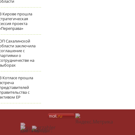
области
В Кирове прошла
стратегическая
сессия проекта
«Переправа»
ОП Сахалинской
области заключила
соглашение с
партиями о
сотрудничестве на
выборах
В Котласе прошла
встреча
представителей
правительства с
активом ЕР