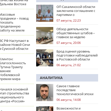
качества жизни на
Дальнем Востоке
ОП Сахалинской области
заключила соглашение с
Массовые
партиями о
праздники – повод
сотрудничестве на
07 августа, 22:23
показать
выборах
проделанную
Обзор деятельности
работу на земле
общественных штабов –
главное за неделю
ВС РФ Наступают в
07 августа, 20:06
районе Новой Сечи
в Сумской области
Брод оценил уровень
подготовки наблюдателей
Клинтон:
в Ростовской области
Благосклонность
06 августа, 21:02
Путина Трампу
важнее
Нобелевской
АНАЛИТИКА
премии мира
Самое главное
Начался основной
последствие
этап строительства
технологической эпохи
национального
06 августа, 14:08
центра «Россия»
Возможности и