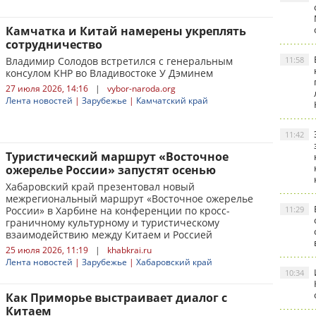
Камчатка и Китай намерены укреплять
сотрудничество
Владимир Солодов встретился с генеральным
11:58
консулом КНР во Владивостоке У Дэминем
27 июля 2026, 14:16
|
vybor-naroda.org
Лента новостей
|
Зарубежье
|
Камчатский край
11:42
Туристический маршрут «Восточное
ожерелье России» запустят осенью
Хабаровский край презентовал новый
межрегиональный маршрут «Восточное ожерелье
России» в Харбине на конференции по кросс-
11:29
граничному культурному и туристическому
взаимодействию между Китаем и Россией
25 июля 2026, 11:19
|
khabkrai.ru
Лента новостей
|
Зарубежье
|
Хабаровский край
10:34
Как Приморье выстраивает диалог с
Китаем