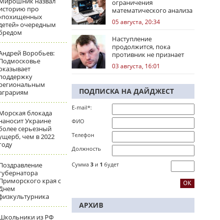
Мирошник назвал
ограничения
историю про
математического анализа
«похищенных
избирательных кампаний
05 августа, 20:34
детей» очередным
бредом
Наступление
продолжится, пока
Андрей Воробьев:
противник не признает
Подмосковье
стратегическое
03 августа, 16:01
оказывает
поражение
поддержку
региональным
ПОДПИСКА НА ДАЙДЖЕСТ
аграриям
E-mail*:
Морская блокада
наносит Украине
ФИО
более серьезный
Телефон
ущерб, чем в 2022
году
Должность
Поздравление
Сумма
3
и
1
будет
губернатора
Приморского края с
Днем
физкультурника
АРХИВ
Школьники из РФ