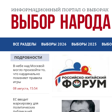
ВСЕ РАЗДЕЛЫ
ВЫБОРЫ 2026
ВЫБОРЫ 2025
ВЫБО
ПОДРОБНОСТИ
В небе над Москвой
могло произойти то,
что кардинально
поменяет правила
игры
08 августа, 15:54
ЕС вводит
маркировку для
политических
публикаций