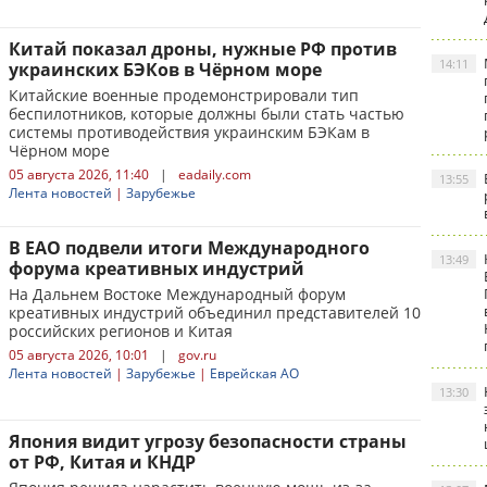
Китай показал дроны, нужные РФ против
14:11
украинских БЭКов в Чёрном море
Китайские военные продемонстрировали тип
беспилотников, которые должны были стать частью
системы противодействия украинским БЭКам в
Чёрном море
05 августа 2026, 11:40
|
eadaily.com
13:55
Лента новостей
|
Зарубежье
В ЕАО подвели итоги Международного
13:49
форума креативных индустрий
На Дальнем Востоке Международный форум
креативных индустрий объединил представителей 10
российских регионов и Китая
05 августа 2026, 10:01
|
gov.ru
Лента новостей
|
Зарубежье
|
Еврейская АО
13:30
Япония видит угрозу безопасности страны
от РФ, Китая и КНДР