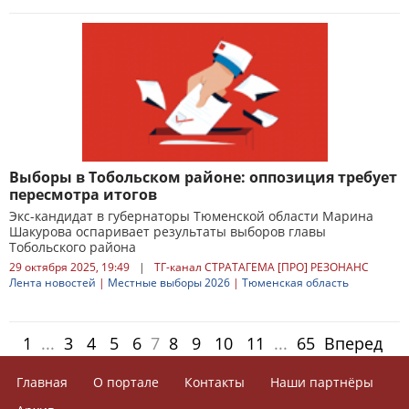
Выборы в Тобольском районе: оппозиция требует
пересмотра итогов
Экс-кандидат в губернаторы Тюменской области Марина
Шакурова оспаривает результаты выборов главы
Тобольского района
29 октября 2025, 19:49
|
ТГ-канал СТРАТАГЕМА [ПРО] РЕЗОНАНС
Лента новостей
|
Местные выборы 2026
|
Тюменская область
1
...
3
4
5
6
7
8
9
10
11
...
65
Вперед
Главная
О портале
Контакты
Наши партнёры