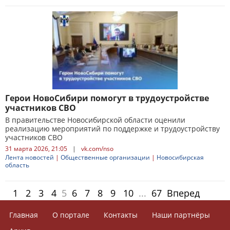
Герои НовоСибири помогут в трудоустройстве
участников СВО
В правительстве Новосибирской области оценили
реализацию мероприятий по поддержке и трудоустройству
участников СВО
31 марта 2026, 21:05
|
vk.com/nso
Лента новостей
|
Общественные организации
|
Новосибирская
область
1
2
3
4
5
6
7
8
9
10
...
67
Вперед
Главная
О портале
Контакты
Наши партнёры