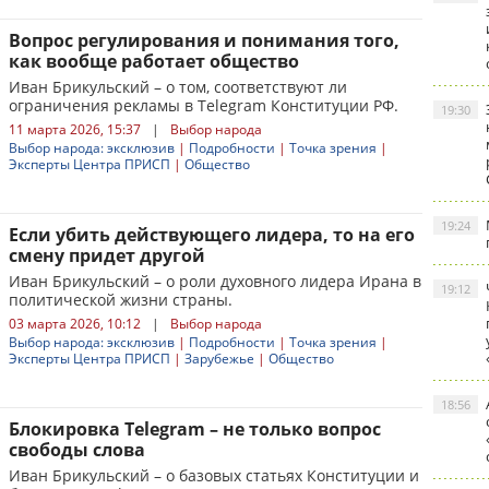
Вопрос регулирования и понимания того,
как вообще работает общество
Иван Брикульский – о том, соответствуют ли
ограничения рекламы в Telegram Конституции РФ.
19:30
11 марта 2026, 15:37
|
Выбор народа
Выбор народа: эксклюзив
|
Подробности
|
Точка зрения
|
Эксперты Центра ПРИСП
|
Общество
19:24
Если убить действующего лидера, то на его
смену придет другой
Иван Брикульский – о роли духовного лидера Ирана в
19:12
политической жизни страны.
03 марта 2026, 10:12
|
Выбор народа
Выбор народа: эксклюзив
|
Подробности
|
Точка зрения
|
Эксперты Центра ПРИСП
|
Зарубежье
|
Общество
18:56
Блокировка Telegram – не только вопрос
свободы слова
Иван Брикульский – о базовых статьях Конституции и