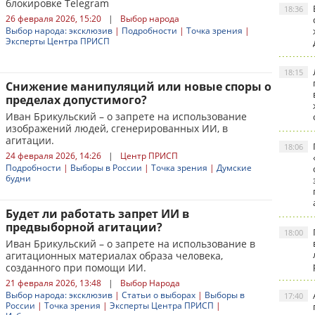
блокировке Telegram
18:36
26 февраля 2026, 15:20
|
Выбор народа
Выбор народа: эксклюзив
|
Подробности
|
Точка зрения
|
Эксперты Центра ПРИСП
18:15
Снижение манипуляций или новые споры о
пределах допустимого?
Иван Брикульский – о запрете на использование
изображений людей, сгенерированных ИИ, в
агитации.
18:06
24 февраля 2026, 14:26
|
Центр ПРИСП
Подробности
|
Выборы в России
|
Точка зрения
|
Думские
будни
Будет ли работать запрет ИИ в
предвыборной агитации?
18:00
Иван Брикульский – о запрете на использование в
агитационных материалах образа человека,
созданного при помощи ИИ.
21 февраля 2026, 13:48
|
Выбор Народа
Выбор народа: эксклюзив
|
Статьи о выборах
|
Выборы в
17:40
России
|
Точка зрения
|
Эксперты Центра ПРИСП
|