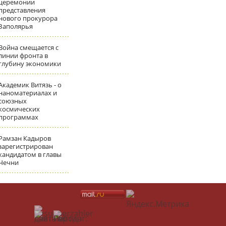
церемонии
представления
нового прокурора
Заполярья
Война смещается с
линии фронта в
глубину экономики
Академик Витязь - о
наноматериалах и
союзных
космических
программах
Рамзан Кадыров
зарегистрирован
кандидатом в главы
Чечни