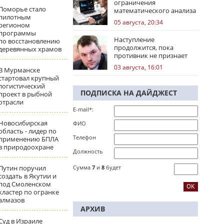
ограничения
Поморье стало
математического анализа
пилотным
избирательных кампаний
05 августа, 20:34
регионом
программы
Наступление
по восстановлению
продолжится, пока
деревянных храмов
противник не признает
стратегическое
03 августа, 16:01
В Мурманске
поражение
стартовал крупный
логистический
ПОДПИСКА НА ДАЙДЖЕСТ
проект в рыбной
отрасли
E-mail*:
Новосибирская
ФИО
область - лидер по
Телефон
применению БПЛА
в природоохране
Должность
Путин поручил
Сумма
7
и
8
будет
создать в Якутии и
под Смоленском
кластер по огранке
алмазов
АРХИВ
Суд в Израиле