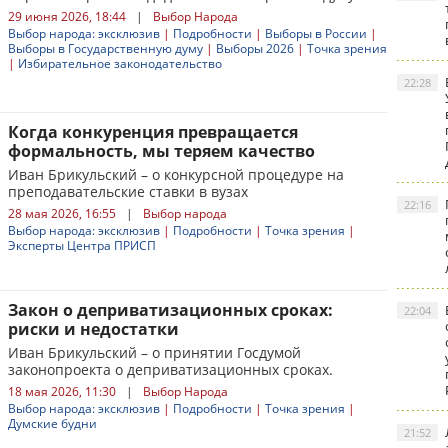
29 июня 2026, 18:44
|
Выбор Народа
Выбор народа: эксклюзив
|
Подробности
|
Выборы в России
|
Выборы в Государственную думу
|
Выборы 2026
|
Точка зрения
|
Избирательное законодательство
22:28
Когда конкуренция превращается
формальность, мы теряем качество
Иван Брикульский – о конкурсной процедуре на
преподавательские ставки в вузах
22:16
28 мая 2026, 16:55
|
Выбор народа
Выбор народа: эксклюзив
|
Подробности
|
Точка зрения
|
Эксперты Центра ПРИСП
Закон о деприватизационных сроках:
22:04
риски и недостатки
Иван Брикульский – о принятии Госдумой
законопроекта о деприватизационных сроках.
18 мая 2026, 11:30
|
Выбор Народа
Выбор народа: эксклюзив
|
Подробности
|
Точка зрения
|
Думские будни
21:52