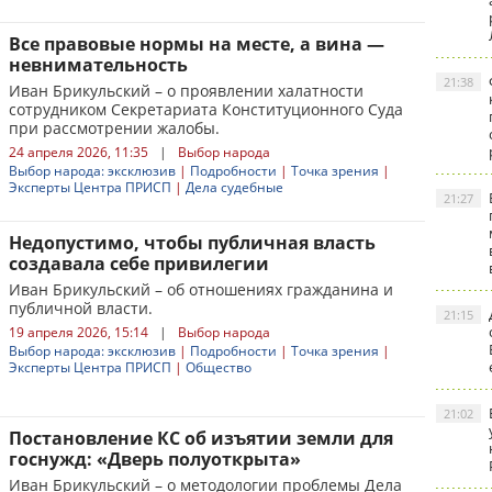
Все правовые нормы на месте, а вина —
невнимательность
21:38
Иван Брикульский – о проявлении халатности
сотрудником Секретариата Конституционного Суда
при рассмотрении жалобы.
24 апреля 2026, 11:35
|
Выбор народа
Выбор народа: эксклюзив
|
Подробности
|
Точка зрения
|
Эксперты Центра ПРИСП
|
Дела судебные
21:27
Недопустимо, чтобы публичная власть
создавала себе привилегии
Иван Брикульский – об отношениях гражданина и
публичной власти.
21:15
19 апреля 2026, 15:14
|
Выбор народа
Выбор народа: эксклюзив
|
Подробности
|
Точка зрения
|
Эксперты Центра ПРИСП
|
Общество
21:02
Постановление КС об изъятии земли для
госнужд: «Дверь полуоткрыта»
Иван Брикульский – о методологии проблемы Дела