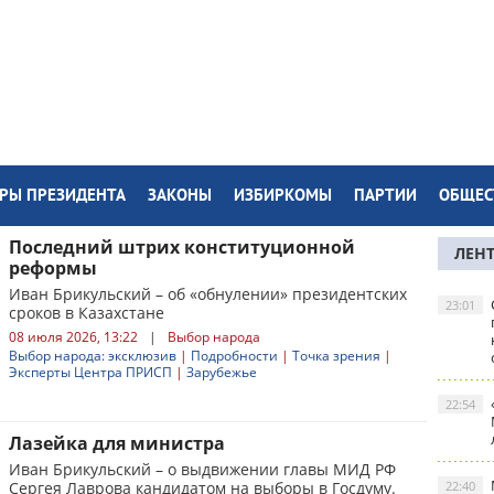
РЫ ПРЕЗИДЕНТА
ЗАКОНЫ
ИЗБИРКОМЫ
ПАРТИИ
ОБЩЕС
Последний штрих конституционной
ЛЕН
реформы
Иван Брикульский – об «обнулении» президентских
23:01
сроков в Казахстане
08 июля 2026, 13:22
|
Выбор народа
Выбор народа: эксклюзив
|
Подробности
|
Точка зрения
|
Эксперты Центра ПРИСП
|
Зарубежье
22:54
Лазейка для министра
Иван Брикульский – о выдвижении главы МИД РФ
Сергея Лаврова кандидатом на выборы в Госдуму.
22:40