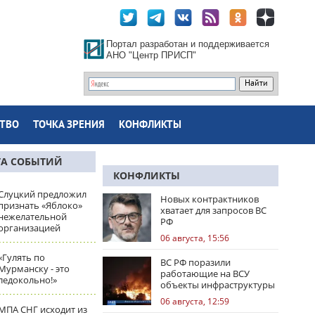
Портал разработан и поддерживается
АНО "Центр ПРИСП"
ТВО
ТОЧКА ЗРЕНИЯ
КОНФЛИКТЫ
ТА СОБЫТИЙ
КОНФЛИКТЫ
Слуцкий предложил
Новых контрактников
признать «Яблоко»
хватает для запросов ВС
нежелательной
РФ
организацией
06 августа, 15:56
«Гулять по
ВС РФ поразили
Мурманску - это
работающие на ВСУ
ледокольно!»
объекты инфраструктуры
и центры логистики
06 августа, 12:59
МПА СНГ исходит из