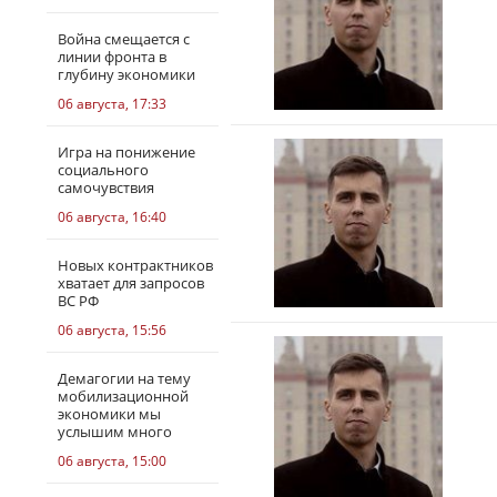
Война смещается с
линии фронта в
глубину экономики
06 августа, 17:33
Игра на понижение
социального
самочувствия
06 августа, 16:40
Новых контрактников
хватает для запросов
ВС РФ
06 августа, 15:56
Демагогии на тему
мобилизационной
экономики мы
услышим много
06 августа, 15:00