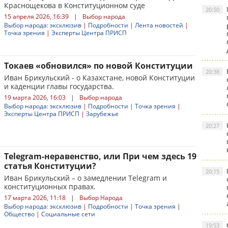
Краснощекова в Конституционном суде
20:50
15 апреля 2026, 16:39
|
Выбор народа
Выбор народа: эксклюзив
|
Подробности
|
Лента новостей
|
Точка зрения
|
Эксперты Центра ПРИСП
Токаев «обновился» по новой Конституции
20:38
Иван Брикульский - о Казахстане, новой Конституции
и каденции главы государства.
19 марта 2026, 16:03
|
Выбор народа
Выбор народа: эксклюзив
|
Подробности
|
Точка зрения
|
Эксперты Центра ПРИСП
|
Зарубежье
20:27
Telegram-неравенство, или При чем здесь 19
статья Конституции?
20:15
Иван Брикульский – о замедлении Telegram и
конституционных правах.
17 марта 2026, 11:18
|
Выбор Народа
Выбор народа: эксклюзив
|
Подробности
|
Точка зрения
|
Общество
|
Социальные сети
19:53