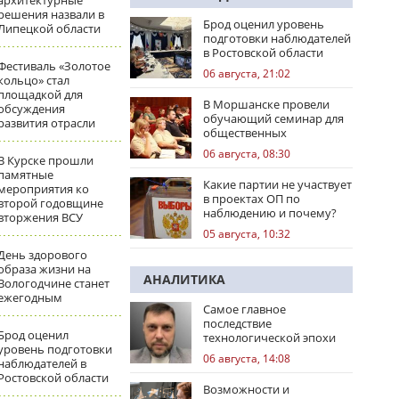
архитектурные
решения назвали в
Брод оценил уровень
Липецкой области
подготовки наблюдателей
в Ростовской области
Фестиваль «Золотое
06 августа, 21:02
кольцо» стал
площадкой для
В Моршанске провели
обсуждения
обучающий семинар для
развития отрасли
общественных
наблюдателей
06 августа, 08:30
В Курске прошли
памятные
Какие партии не участвует
мероприятия ко
в проектах ОП по
второй годовщине
наблюдению и почему?
вторжения ВСУ
05 августа, 10:32
День здорового
образа жизни на
АНАЛИТИКА
Вологодчине станет
ежегодным
Самое главное
последствие
Брод оценил
технологической эпохи
уровень подготовки
06 августа, 14:08
наблюдателей в
Ростовской области
Возможности и