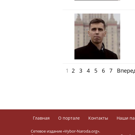
1
2
3
4
5
6
7
Впере
Главная
О портале
Контакты
Наши па
Сетевое издание «Vybor-Naroda.org».