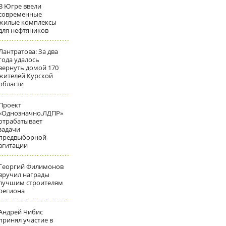
В Югре ввели
современные
жилые комплексы
для нефтяников
Лантратова: За два
года удалось
вернуть домой 170
жителей Курской
области
Проект
«Однозначно.ЛДПР»
отрабатывает
задачи
предвыборной
агитации
Георгий Филимонов
вручил награды
лучшим строителям
региона
Андрей Чибис
принял участие в