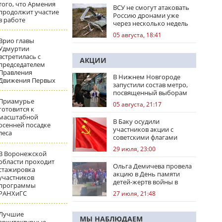
того, что Армения
ВСУ не смогут атаковать
продолжит участие
Россию дронами уже
в работе
через несколько недель
05 августа, 18:41
Врио главы
Удмуртии
встретилась с
АКЦИИ
председателем
Правления
В Нижнем Новгороде
Движения Первых
запустили состав метро,
посвященный выборам
Приамурье
05 августа, 21:17
готовится к
масштабной
В Баку осудили
осенней посадке
участников акции с
леса
советскими флагами
29 июля, 23:00
В Воронежской
области проходит
Ольга Демичева провела
стажировка
акцию в День памяти
участников
детей-жертв войны в
программы
Донбассе
РАНХиГС
27 июля, 21:48
Лучшие
МЫ НАБЛЮДАЕМ