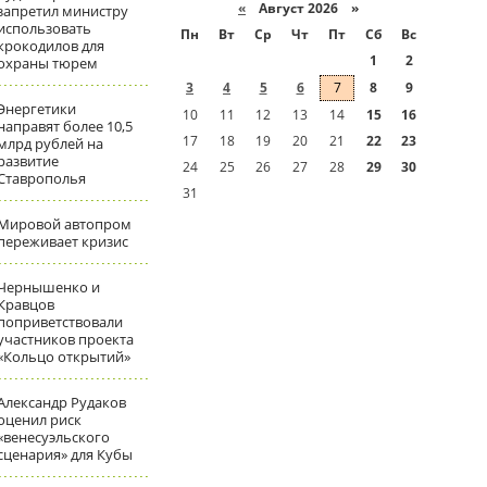
«
Август 2026 »
запретил министру
использовать
Пн
Вт
Ср
Чт
Пт
Сб
Вс
крокодилов для
1
2
охраны тюрем
3
4
5
6
7
8
9
Энергетики
10
11
12
13
14
15
16
направят более 10,5
17
18
19
20
21
22
23
млрд рублей на
развитие
24
25
26
27
28
29
30
Ставрополья
31
Мировой автопром
переживает кризис
Чернышенко и
Кравцов
поприветствовали
участников проекта
«Кольцо открытий»
Александр Рудаков
оценил риск
«венесуэльского
сценария» для Кубы