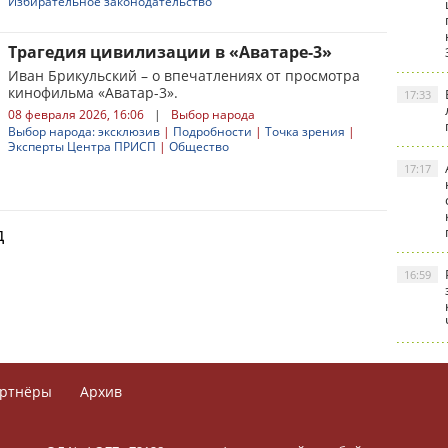
Избирательное законодательство
Трагедия цивилизации в «Аватаре-3»
Иван Брикульский – о впечатлениях от просмотра
кинофильма «Аватар-3».
17:33
08 февраля 2026, 16:06
|
Выбор народа
Выбор народа: эксклюзив
|
Подробности
|
Точка зрения
|
Эксперты Центра ПРИСП
|
Общество
17:17
д
16:59
ртнёры
Архив